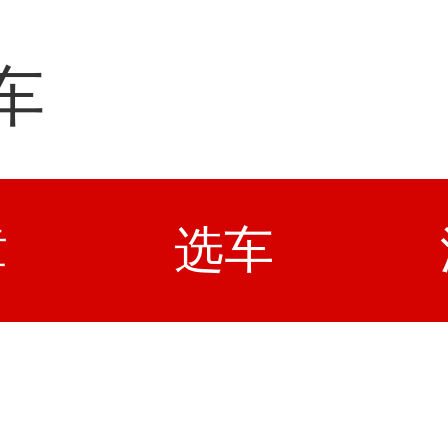
车
章
选车