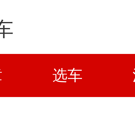
车
章
选车