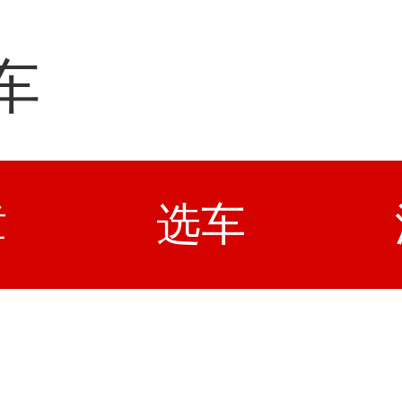
车
章
选车