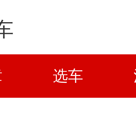
车
章
选车