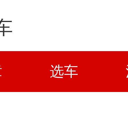
车
章
选车