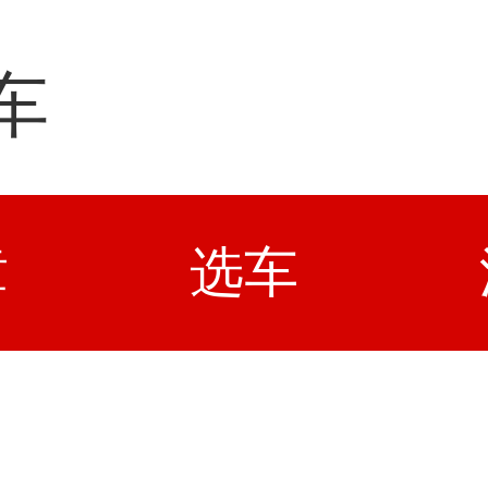
车
章
选车