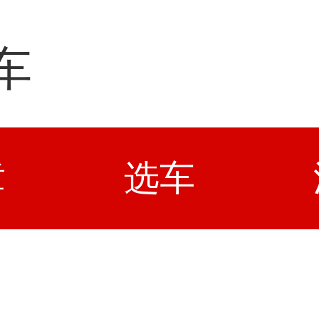
车
章
选车