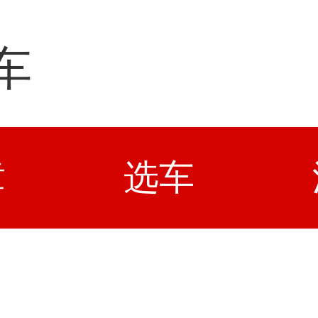
车
章
选车