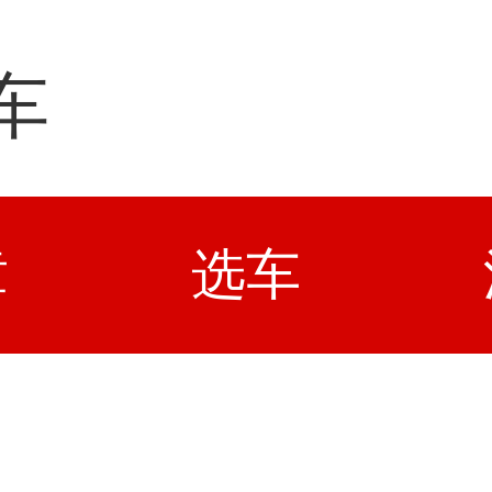
车
章
选车