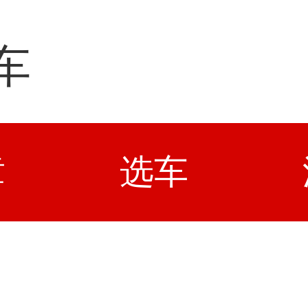
车
章
选车