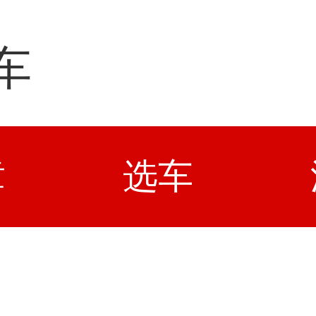
车
章
选车