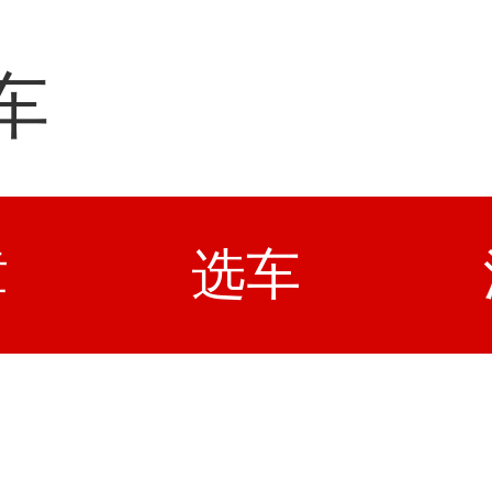
车
章
选车