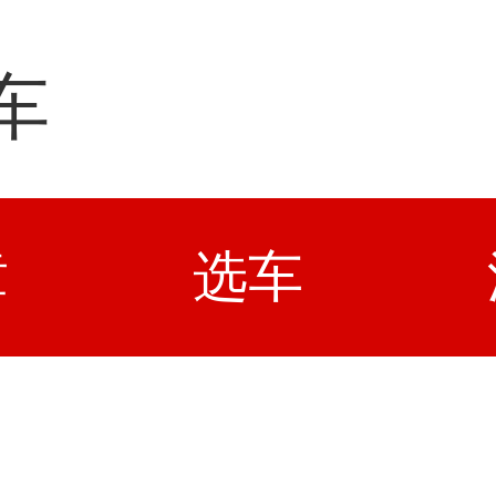
车
章
选车