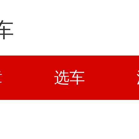
车
章
选车