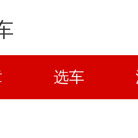
车
章
选车