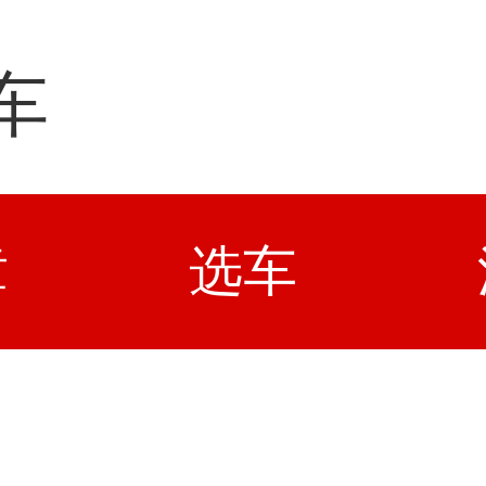
车
章
选车