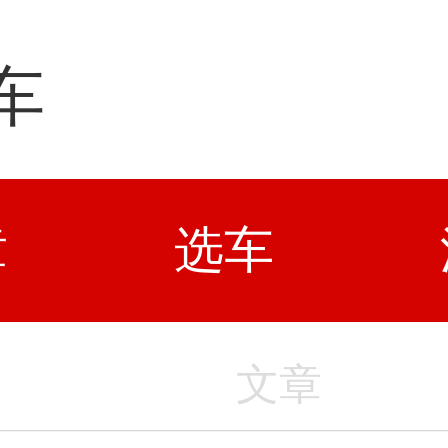
车
章
选车
文章