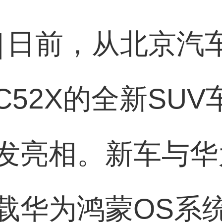
]
日前，从北京汽
52X的全新SU
发亮相。新车与华
载华为鸿蒙OS系