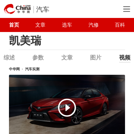
汽车
首页
文章
选车
汽修
百科
凯美瑞
综述
参数
文章
图片
视频
中华网
汽车实测