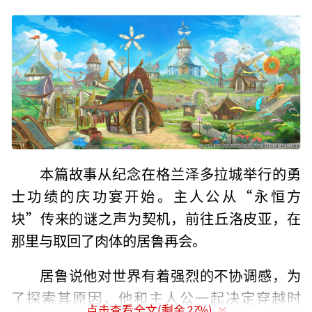
本篇故事从纪念在格兰泽多拉城举行的勇
士功绩的庆功宴开始。主人公从“永恒方
块”传来的谜之声为契机，前往丘洛皮亚，在
那里与取回了肉体的居鲁再会。
居鲁说他对世界有着强烈的不协调感，为
了探索其原因，他和主人公一起决定穿越时
点击查看全文(剩余
27
%)