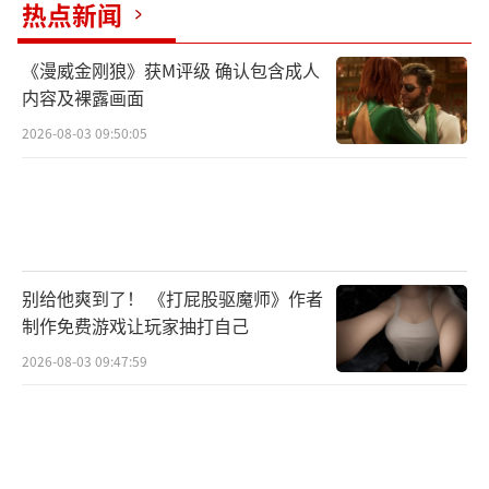
热点新闻
《漫威金刚狼》获M评级 确认包含成人
内容及裸露画面
此外，《魔法门之英雄无敌：上古纪元》
现在还在Steam上开启限时优惠活动，享原价2
2026-08-03 09:50:05
5%折扣，截至时间6月26日，现价111.75元。
（责任编辑：张佳鑫）
别给他爽到了！ 《打屁股驱魔师》作者
制作免费游戏让玩家抽打自己
2026-08-03 09:47:59