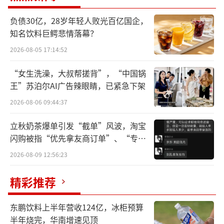
股，占公司总股本的26.82%。
负债30亿，28岁年轻人败光百亿国企，
公司表示，目前案件尚未开庭审理，公司
知名饮料巨鳄悲情落幕？
实际控制权是否变动存在不确定性，但诉讼与
2026-08-05 17:14:52
公司生产经营无关，不会对公司经营产生重大
“女生洗澡，大叔帮搓背”，“中国锅
影响。
王”苏泊尔AI广告辣眼睛，已紧急下架
截至7月7日收盘，大洋电机收于8.29元/
2026-08-06 09:44:37
股，总市值204.4亿元。若按当日收盘价计算，
立秋奶茶爆单引发“截单”风波，淘宝
鲁楚平与彭惠合计持股对应市值约54.88亿元。
闪购被指“优先拿友商订单”、“专挑
贵的拿”
（责任编辑：zx0600）
2026-08-09 12:56:23
精彩推荐
东鹏饮料上半年营收124亿，冰柜预算
半年烧完，华南增速见顶