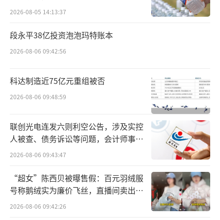
2026-08-05 14:13:37
段永平38亿投资泡泡玛特账本
2026-08-06 09:42:56
科达制造近75亿元重组被否
2026-08-06 09:48:59
联创光电连发六则利空公告，涉及实控
人被查、债务诉讼等问题，会计师事务
所曾出具“保留意见”
2026-08-06 09:43:47
“超女”陈西贝被曝售假：百元羽绒服
号称鹅绒实为廉价飞丝，直播间卖出超
百万元
2026-08-06 09:42:26