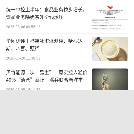
统一中控上半年：食品业务稳步增长，
饮品业务除奶茶外全线承压
2026-08-06 09:56:12
华网测评丨杯装冰淇淋测评：哈根达
斯、八喜、甄稀
2026-06-20 11:38:53
贝肯能源二次“易主”：原实控人溢价
40%“清仓”离场，潘兵联合新洋丰、
宏科百世拟入主
2026-08-05 14:11:25
江小白起诉东方甄选案结果公布：构成
商业诋毁，赔偿30万元
2026-08-03 16:34:22