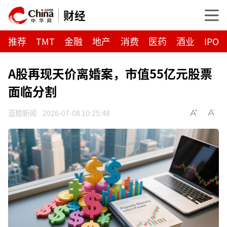
财经
推荐
TMT
金融
地产
消费
医药
酒业
IPO
A股再现天价离婚案，市值55亿元股票
面临分割
蓝鲸新闻
2026-07-08 10:25:48