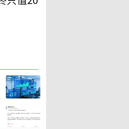
（ST易
中国）控
称“客优
PRESS
D（香港快行
港快行天