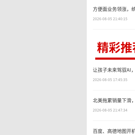
下”）
方便面业务领涨，
了客优
2026-08-05 21:40:15
精彩推
而
是名字
让孩子未来驾驭AI
年的变
2026-08-05 17:45:35
乐福中
北美拖累销量下滑，
2026-08-05 21:47:34
代“淘
百度、高德地图开