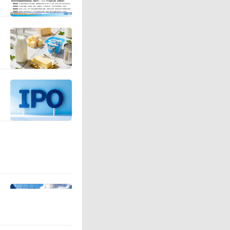
车场，家
费者的全
中国的门店
的外资超
门店数量
几乎所有省