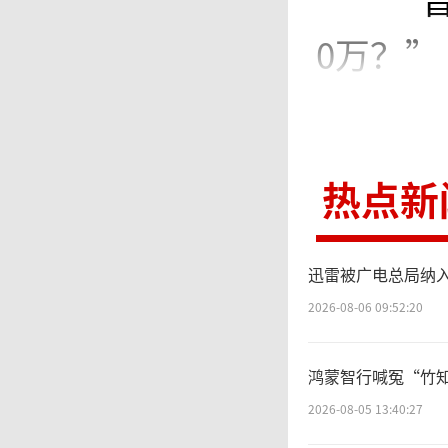
0万？”
没
热点新
购，下
股有限
迅雷被广电总局纳
仕中国”
2026-08-06 09:52:20
WORLD
鸿蒙智行喊冤“竹知
天下国
2026-08-05 13:40:27