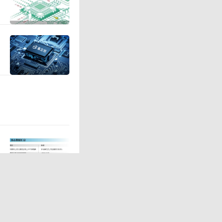
以后，要
去了，那
也就是所
商品条码管
得以商品
架费、信
广应用。