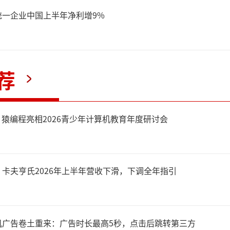
。后者以200万元人民币的价
统一企业中国上半年净利增9%
仕中国的唯一股东。
荐
从家乐福中国，到客优仕中国
的改变，也是外资零售在中国
，猿编程亮相2026青少年计算机教育年度研讨会
迁。作为中国零售的“启蒙老
国自己恐怕也没有想到，
卡夫亨氏2026年上半年营收下滑，下调全年指引
汰”了。
机广告卷土重来：广告时长最高5秒，点击后跳转第三方