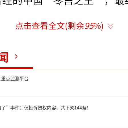
点击查看全文(剩余
95
%)
错！苏宁易购集团股份有限公司
闻
称“苏宁易购”）把客优仕（
公司（原“家乐福中国”，下
入重点监测平台
）卖了。“接盘”的是HK EX
 INTERNATIONAL LIMITE
了”事件：仅投诉侵权内容，共下架144条！
际有限公司，下称“香