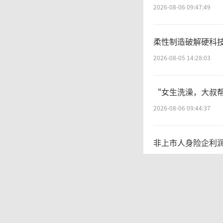
大笔，
2026-08-06 09:47:49
想再开
柔性制造破解硬科技
也得等
2026-08-05 14:28:03
谓的“
“女生洗澡，大叔帮
2026-08-06 09:44:37
虽然
非上市人身险企利润
理办法
2026-08-05 14:18:39
条码的
SpaceX首份财
息处理
2026-08-06 09:49:53