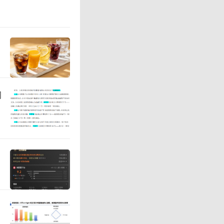
最有印象
问
正式进入中
型综合超
”模式也
宽阔的卖