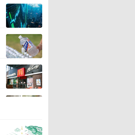
乐福的货
利、年节
费、促销
税费、配
费、海报
些费用。
垫进去一