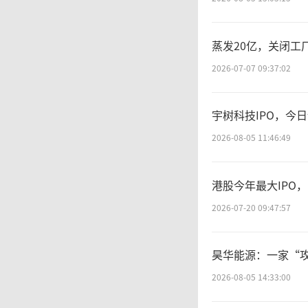
场、上
庭周末
蒸发20亿，关闭工
2026-07-07 09:37:02
新生活
宇树科技IPO，今
十
2026-08-05 11:46:49
数量突
港股今年最大IPO
2026-07-20 09:47:57
市品牌
超过32
昊华能源：一家“
2026-08-05 14:33:00
会城市