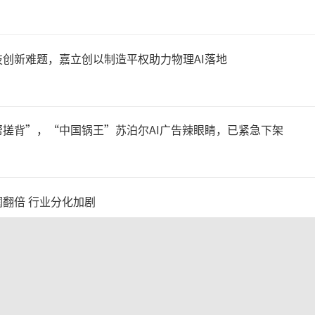
如果产品不好卖，被锁码撤柜
，还得交钱；即便是产品卖出
创新难题，嘉立创以制造平权助力物理AI落地
着家乐福空了才来给你结算，
账期”。
搓背”，“中国锅王”苏泊尔AI广告辣眼睛，已紧急下架
2005年10月1日施行的《
翻倍 行业分化加剧
》第二十四条规定，销售者不
名义向供货方收取进店费、上
报：营收近翻倍股价却跳水
费等费用，干扰商品条码的推