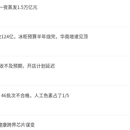
，一夜蒸发1.5万亿元
年，供应商要想把商品摆上家
须先掏钱。进店费、合同返
124亿，冰柜预算半年烧完，华南增速见顶
同续签费、新店开张费、条码
费等，并且还要在经营中承担
2营收不及预期，开店计划延迟
仓储费、促销折让费、堆头
46批次不合格，人工色素占了1/5
销员、业务员、理货员等等这
去家乐福赚钱的供货商，得先
健康跨界芯片谋变