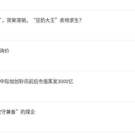
万种商品、进口食品、免费停
消费场景……成为无数国内消
厂，货架滞销，“豆奶大王”卖地求生？
方式。
日询价
年之后的2006年，家乐福在
破100家，成为门店数量最多
，中际旭创聆讯前后市值蒸发3000亿
；巅峰时期，家乐福在中国的
0家，覆盖全国22个省份，
攻守兼备”的煤企
都能看到家乐福的身影……