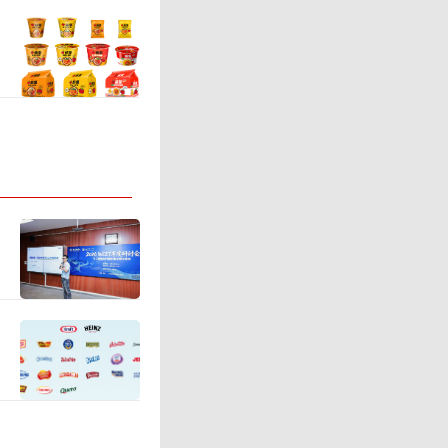
格，成为
，不仅仅
市场三十
师”，家
自己被时