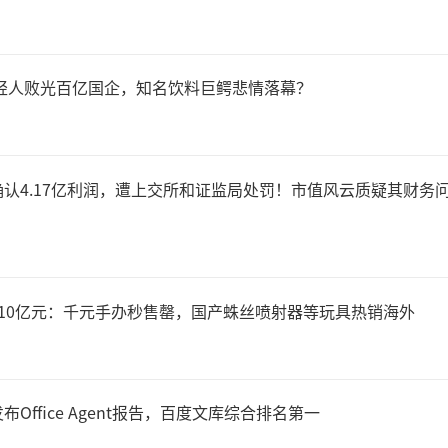
给时代的“开创者”
年轻人败光百亿国企，知名饮料巨鳄悲情落幕？
乐福，可以称得上当代中国人
卖场。
认4.17亿利润，遭上交所和证监局处罚！市值风云质疑其财务
995年，法国零售巨头家乐福
北京开出第一家店，作为“大
10亿元：千元手办秒售罄，国产蛛丝喷射器等玩具热销海外
创者，家乐福的“一站式购物
中国零售的全新篇章。凭借
Office Agent报告，百度文库综合排名第一