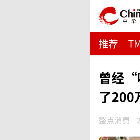
推荐
T
曾经“
了200
整点消费