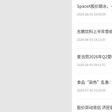
SpaceX股价跳水
当
2026-08-06 09:45:59
架，必
东鹏饮料上半年营收
2026-08-05 14:13:37
费、合
员管理
麦当劳2026年Q
2026-08-05 09:51:51
送费、
食品“染色”乱象：
费、促
2026-07-06 16:20:06
本来是
股价异动背后 济民