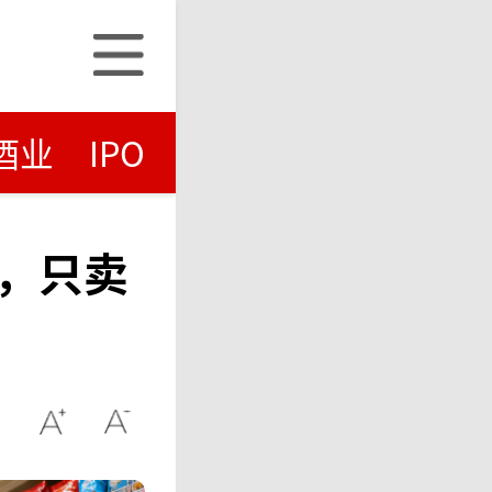
酒业
IPO
，只卖