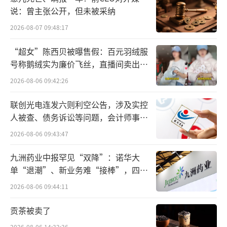
说：曾主张公开，但未被采纳
7月7日，公司公告披露，计划与凯恩资
2026-08-07 09:48:17
本、上海飞科投资共同设立飞科荣泰投资基金
“超女”陈西贝被曝售假：百元羽绒服
（苏州）（暂定名），整体认缴出资额5亿元。
号称鹅绒实为廉价飞丝，直播间卖出超
百万元
其中，荣泰健康计划出资2.495亿元，出资
2026-08-06 09:42:26
占比49.90%。上海飞科投资、凯恩资本，分别
联创光电连发六则利空公告，涉及实控
认缴出资49.90%和0.20%。
人被查、债务诉讼等问题，会计师事务
所曾出具“保留意见”
根据公告，上述投资基金，主要投向先进
2026-08-06 09:43:47
制造、高端装备、智能硬件等战略新兴领域，
九洲药业中报罕见“双降”：诺华大
特别是优先支持智能制造技术协同的硬科技项
单“退潮”、新业务难“接棒”，四大
难关待闯
目，有望与公司自身按摩椅主业形成协同。
2026-08-06 09:44:11
从投入资金量来看，参与设立飞科荣泰投
贡茶被卖了
资基金，是公司上市以来单笔最大股权投资，
2026-08-06 14:32:36