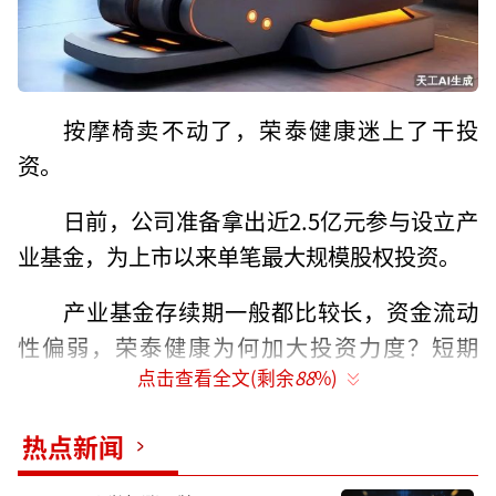
按摩椅卖不动了，荣泰健康迷上了干投
资。
日前，公司准备拿出近2.5亿元参与设立产
业基金，为上市以来单笔最大规模股权投资。
产业基金存续期一般都比较长，资金流动
性偏弱，荣泰健康为何加大投资力度？短期
点击查看全文(剩余
88
%)
内，可以通过投资收益对冲主业盈利下滑；中
长期通过绑定供应链，开拓新的消费场景，最
热点新闻
终实现产业协同效应。