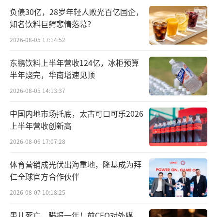
形成协同思路。当时主业经营稳健，暂无大额
负债30亿，28岁年轻人败光百亿国企，
产业布局诉求。
知名饮料巨鳄悲情落幕？
2024年，又以1000万元认缴共青城建木创
2026-08-05 17:14:52
投，仍处于谨慎观望阶段。
东鹏饮料上半年营收124亿，冰柜预算
半年烧完，华南增速见顶
2025年，公司开启对产业基金批量布局模
2026-08-05 14:13:37
式。当年3月至8月，分别参与宁波甬元稳仲创
投、嘉兴恩毅股权基金、天津鼎汇二号股权基
中国内地市场托底，太古可口可乐2026
金。另外，配套布局德州两仪幂方健康、惠每
上半年营收创新高
健康海河基金，加速切入高壁垒医疗赛道。
2026-08-06 17:07:28
体育营销成光伏出海重地，隆基成为拜
2026年3月，公司以自有资金1320万元认
仁全球官方合作伙伴
缴设立北京荣泰众擎股权投资基金，通过被投
2026-08-07 10:18:25
资企业开展股权投资，兼顾产业协同与资本增
值。
患儿死亡、瞒报一年！前CEO对外媒