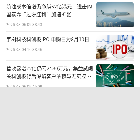
2023年至2025年，公司按摩椅销量由2683
航油成本倍增仍净赚62亿港元，进击的
44台降至239173台，对应收入由17.66亿元回
国泰靠“过境红利”加速扩张
落至14.97亿元。
2026-08-06 09:38:43
作为大件可选耐用消费品，按摩椅销售驱
宇树科技科创板IPO 申购日为8月10日
动主要在于居民健康消费需求持续释放、人口
2026-08-04 10:38:46
老龄化催生刚性需求，以及年轻消费群体的养
生需求。
营收暴增22倍仍亏2580万元，集益威闯
关科创板背后深陷客户依赖与无实控人
近几年消费市场骤变，居民消费趋于保
困局
2026-08-06 09:45:09
守、地产下行压制新增家庭需求，另外养老刚
华为哈勃投资、宁德时代加持，天科合
需释放节奏缓慢，难以在短期内拉动按摩椅的
达为何越卖越亏？
终端销量。
2026-08-05 14:16:14
在按摩椅之外，公司也曾布局第二曲线。2
贝肯能源二次“易主”：原实控人溢价
017年上市前后，推出体验式按摩服务，次年即