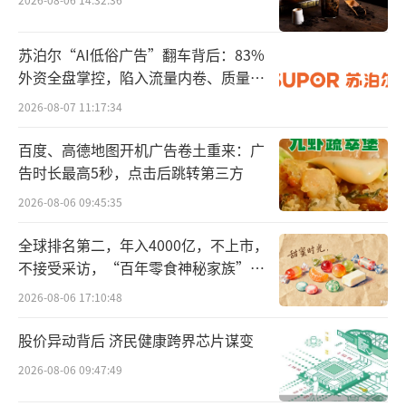
反映出公司产业基金布局正式迈入战略升级阶
段。
苏泊尔“AI低俗广告”翻车背后：83%
外资全盘掌控，陷入流量内卷、质量频
荣泰健康多年来的投资，已经结出了果
发的负循环
2026-08-07 11:17:34
实。今年5月，投资的全球制冰机行业龙头惠康
百度、高德地图开机广告卷土重来：广
科技（001237.SZ）登陆深交所主板，上市首
告时长最高5秒，点击后跳转第三方
日总市值超160亿元，带来公允价值增值与股权
2026-08-06 09:45:35
减持收益。
全球排名第二，年入4000亿，不上市，
主业动能不足
不接受采访，“百年零食神秘家族”浮
出水面？
2026-08-06 17:10:48
荣泰健康布局产业基金越来越活跃，与此
同时，传统主业按摩椅销量逐年下行，经营持
股价异动背后 济民健康跨界芯片谋变
续疲软。
2026-08-06 09:47:49