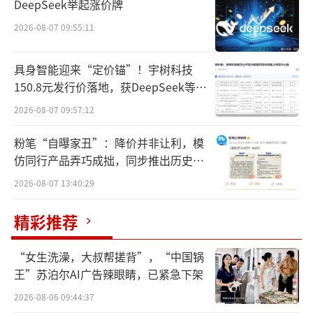
DeepSeek举起涨价牌
然而，这些长期产业规划，无法扭转按摩
椅销量持续下行的现状。公司基本面的改善，
2026-08-07 09:55:11
取决于出口市场回暖、汽车按摩机芯项目量
具身智能迎来“定价锚”！宇树科技
产，以及联合美团开启理疗康复机器人等增量
150.8元发行价落地，获DeepSeek等豪
业务的顺利落地。
华战配加持
2026-08-07 09:57:12
密集布局
粉笔“自曝家丑”：降价并非让利，模
仿同行产品弄巧成拙，同步推出历史学
从前几年小额试水到现在的大额战略投
员退费方案
2026-08-07 13:40:29
入，荣泰健康（603579.SH）对布局产业基金
循序渐进、逐年加码的过程清晰且明显。
精彩推荐
2023年9月，公司初次试水产业基金，以2
“女生洗澡，大叔帮搓背”，“中国锅
000万元认购厦门罗塞塔一号基金，布局消费和
王”苏泊尔AI广告辣眼睛，已紧急下架
智能制造早期项目。彼时纯属财务投资，尚未
2026-08-06 09:44:37