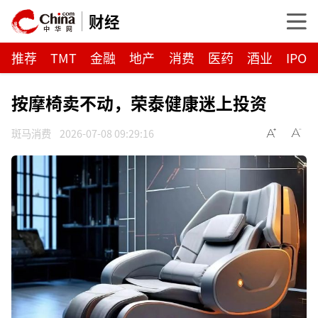
财经
推荐
TMT
金融
地产
消费
医药
酒业
IPO
按摩椅卖不动，荣泰健康迷上投资
斑马消费
2026-07-08 09:29:16