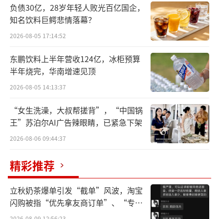
负债30亿，28岁年轻人败光百亿国企，
知名饮料巨鳄悲情落幕？
2026-08-05 17:14:52
东鹏饮料上半年营收124亿，冰柜预算
半年烧完，华南增速见顶
2026-08-05 14:13:37
“女生洗澡，大叔帮搓背”，“中国锅
王”苏泊尔AI广告辣眼睛，已紧急下架
2026-08-06 09:44:37
精彩推荐
立秋奶茶爆单引发“截单”风波，淘宝
闪购被指“优先拿友商订单”、“专挑
贵的拿”
2026-08-09 12:56:23