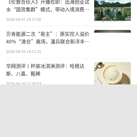
《伦敦合伙人》开播在即：出海创业试
水“国货集群”模式，带动入境消费反
向种草
2026-08-07 15:17:50
贝肯能源二次“易主”：原实控人溢价
40%“清仓”离场，潘兵联合新洋丰、
宏科百世拟入主
2026-08-05 14:11:25
华网测评丨杯装冰淇淋测评：哈根达
斯、八喜、甄稀
2026-06-20 11:38:53
欣天科技易主背后藏六年对赌，“华为
概念+AI营销”溢价难掩52亿重资产考
验
2026-08-05 14:14:15
营收暴增22倍仍亏2580万元，集益威闯