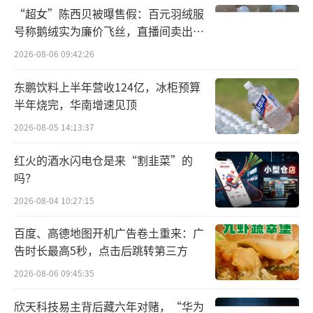
“超女”陈西贝被曝售假：百元羽绒服
号称鹅绒实为廉价飞丝，直播间卖出超
百万元
2026-08-06 09:42:26
东鹏饮料上半年营收124亿，冰柜预算
半年烧完，华南增速见顶
2026-08-05 14:13:37
红火的酒水闪电仓是来“割韭菜”的
吗？
2026-08-04 10:27:15
百度、高德地图开机广告卷土重来：广
告时长最高5秒，点击后跳转第三方
2026-08-06 09:45:35
欣天科技易主背后藏六年对赌，“华为