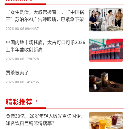
城-琶洲三大CBD构成的黄金三角核心交汇点，
“女生洗澡，大叔帮搓背”，“中国锅
总用地面积约19.45万平方米。在此前举行的土
王”苏泊尔AI广告辣眼睛，已紧急下架
拍中，该地块引发全国头部房企激烈角逐，越
2026-08-06 09:44:37
秀集团以236亿元总价摘得，创下广州2010年
中国内地市场托底，太古可口可乐2026
以来单宗地块成交总额最高纪录。
上半年营收创新高
“广州SKP开业后将成为年销售额超百亿
2026-08-06 17:07:28
级的国际消费新地标，必将为广州极大提升高
贡茶被卖了
端商业资源吸附力。”越秀集团董事长陈强表
2026-08-06 14:32:36
示，该集团争取今年3月底开工，在3-4年内将
马场项目建设成为集公园、购物、酒店、办
精彩推荐
公、居住等功能于一体的国际一流宜居宜业城
市综合体。一是打造高品质未来城市新样板，
负债30亿，28岁年轻人败光百亿国企，
二是打造世界级消费新地标，三是打造超甲级
知名饮料巨鳄悲情落幕？