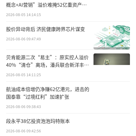
概念+AI营销”溢价难掩52亿重资产考
验
2026-08-05 14:14:15
股价异动背后 济民健康跨界芯片谋变
2026-08-06 09:47:49
贝肯能源二次“易主”：原实控人溢价
40%“清仓”离场，潘兵联合新洋丰、
宏科百世拟入主
2026-08-05 14:11:25
航油成本倍增仍净赚62亿港元，进击的
国泰靠“过境红利”加速扩张
2026-08-06 09:38:43
段永平38亿投资泡泡玛特账本
2026-08-06 09:42:56