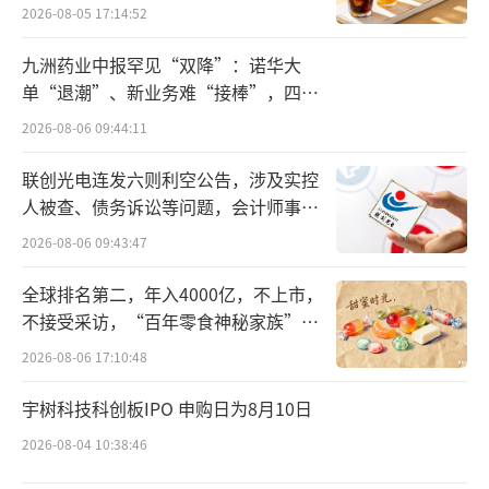
产业办公新空间。
（责任编辑：zx0600）
2026-08-05 17:14:52
九洲药业中报罕见“双降”：诺华大
单“退潮”、新业务难“接棒”，四大
难关待闯
2026-08-06 09:44:11
联创光电连发六则利空公告，涉及实控
人被查、债务诉讼等问题，会计师事务
所曾出具“保留意见”
2026-08-06 09:43:47
全球排名第二，年入4000亿，不上市，
不接受采访，“百年零食神秘家族”浮
出水面？
2026-08-06 17:10:48
宇树科技科创板IPO 申购日为8月10日
2026-08-04 10:38:46