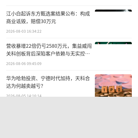
江小白起诉东方甄选案结果公布：构成
商业诋毁，赔偿30万元
2026-08-03 16:34:22
营收暴增22倍仍亏2580万元，集益威闯
关科创板背后深陷客户依赖与无实控人
困局
2026-08-06 09:45:09
华为哈勃投资、宁德时代加持，天科合
达为何越卖越亏？
2026-08-05 14:16:14
告别起量难、留客难！京东商家成长
PLUS方法论助力商家跑出确定性增长
路径
2026-08-06 15:56:24