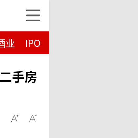
酒业
IPO
、二手房