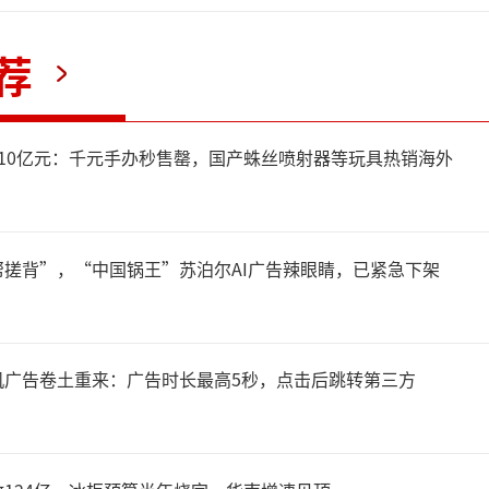
荐
10亿元：千元手办秒售罄，国产蛛丝喷射器等玩具热销海外
搓背”，“中国锅王”苏泊尔AI广告辣眼睛，已紧急下架
机广告卷土重来：广告时长最高5秒，点击后跳转第三方