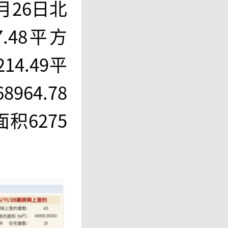
月26日北
.48平方
4.49平
64.78
积6275