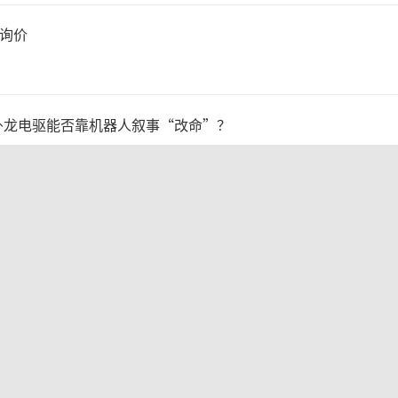
日询价
卧龙电驱能否靠机器人叙事“改命”？
食品业务稳步增长，饮品业务除奶茶外全线承压
026年7月储能全产业链迎来集体涨价潮