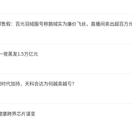
曝售假：百元羽绒服号称鹅绒实为廉价飞丝，直播间卖出超百万
，一夜蒸发1.5万亿元
德时代加持，天科合达为何越卖越亏？
健康跨界芯片谋变