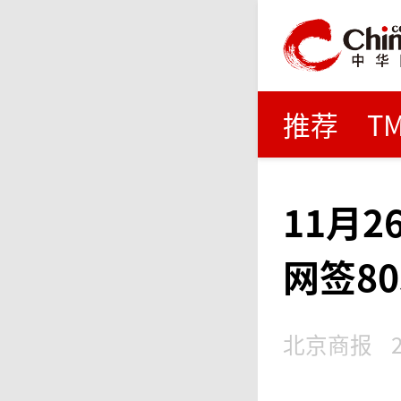
推荐
T
11月
网签80
北京商报