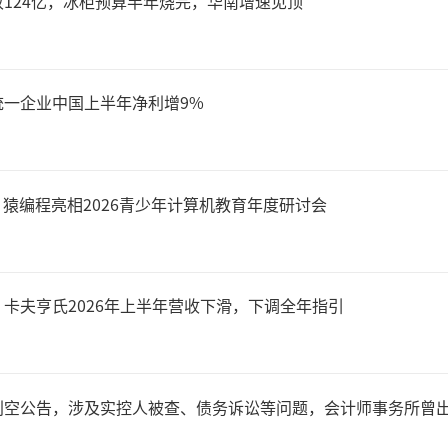
124亿，冰柜预算半年烧完，华南增速见顶
统一企业中国上半年净利增9%
，猿编程亮相2026青少年计算机教育年度研讨会
卡夫亨氏2026年上半年营收下滑，下调全年指引
利空公告，涉及实控人被查、债务诉讼等问题，会计师事务所曾