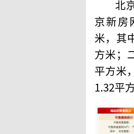
北
京新房网
米，其中
方米；二
平方米，
1.32平