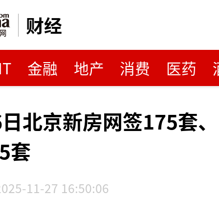
财经
MT
金融
地产
消费
医药
26日北京新房网签175套
5套
2025-11-27 16:50:06