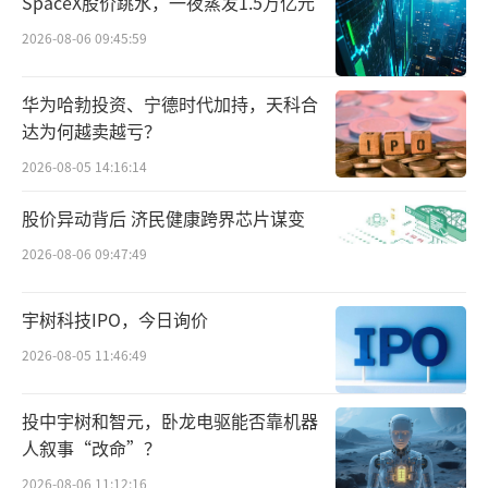
SpaceX股价跳水，一夜蒸发1.5万亿元
2026-08-06 09:45:59
值得注意的是，此番多地分行集中被罚并
非个例，近年来平安银行持续收到多笔监管处
华为哈勃投资、宁德时代加持，天科合
罚。据不完全统计，2025年全年平安银行收到
达为何越卖越亏？
各类监管罚单64张，罚没金额超4000万元；20
2026-08-05 14:16:14
26年至今，公开可查的罚单已超13张。
股价异动背后 济民健康跨界芯片谋变
新智派新质生产力会客厅联合创始发起人
2026-08-06 09:47:49
袁帅进一步表示，这种导向的形成并非短期问
题，往往是过去几年行业规模扩张期留下的惯
宇树科技IPO，今日询价
性，在当前强监管的环境下，这种导向不仅会
2026-08-05 11:46:49
带来持续的罚没风险，更会从根本上侵蚀银行
的资产质量基础，进一步放大风险抵御能力削
投中宇树和智元，卧龙电驱能否靠机器
人叙事“改命”？
弱的问题。
2026-08-06 11:12:16