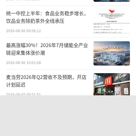
至于如何破局，袁帅指出，平安银行需要
统一中控上半年：食品业务稳步增长，
从考核机制的根源入手，调整业绩指标和合规
饮品业务除奶茶外全线承压
指标的权重分配，建立合规与业绩挂钩的反向
2026-08-06 09:56:12
约束机制，从根本上扭转一线的操作导向，才
能逐步消化当前的合规存量问题，避免后续更
最高涨幅30%！2026年7月储能全产业
链迎来集体涨价潮
多风险暴露。
2026-08-06 10:01:08
从业绩方面来看，平安银行2025年营收与
麦当劳2026年Q2营收不及预期，开店
净利润连续两年呈现下滑态势。年报数据显
计划延迟
示，该行全年实现营业收入1314.42亿元，同比
2026-08-05 09:51:51
下降10.4%；归属于本行股东的净利润426.33
亿元，同比下降4.2%。
国家工信安全中心发布Office Agent报
告，百度文库综合排名第一
与此同时，平安银行盈利表现面临显著压
2026-08-05 15:05:15
力。受贷款利率下调和业务结构调整等多重因