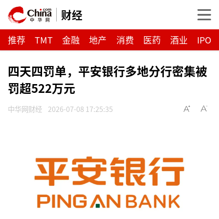
财经
推荐
TMT
金融
地产
消费
医药
酒业
IPO
四天四罚单，平安银行多地分行密集被
罚超522万元
中华网财经
2026-07-08 17:25:35