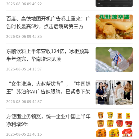
违反金融统计、账户、商户、清算、人民币流
外
2026-08-06 09:49:22
通、反假货币、信用信息管理及与身份不明客
百度、高德地图开机广告卷土重来：广
户交易等8项违规行为，被给予警告、没收违法
告时长最高5秒，点击后跳转第三方
所得29954.7元，并处罚款380.53万元，合计罚
2026-08-06 09:45:35
没约383.5万元。
东鹏饮料上半年营收124亿，冰柜预算
同时，杭州分行三名相关责任人被追责：
半年烧完，华南增速见顶
开放银行部与结算现金管理部程某、基础零售
2026-08-05 14:13:37
管理部马某，均因对违反清算管理规定负有责
“女生洗澡，大叔帮搓背”，“中国锅
任，分别被警告并处罚款5万元；零售信贷风险
王”苏泊尔AI广告辣眼睛，已紧急下架
管理部汪某因对违反信用信息采集、提供、查
2026-08-06 09:44:37
询及相关管理规定负有责任，被处罚款1.67万
元。
方便面业务领涨，统一企业中国上半年
净利增9%
知名财经作家、眺远影响力研究院院长高
2026-08-05 21:40:15