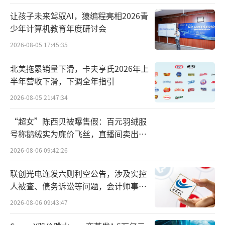
承远对中华网财经表示，四天之内四家分行在
让孩子未来驾驭AI，猿编程亮相2026青
信贷、征信、支付结算、反假货币等八个领域
少年计算机教育年度研讨会
同时“触雷”，这种跨地域、跨业务线的违规
2026-08-05 17:45:35
集中爆发，很难用“个案”或“偶发”来解
释。从组织行为学视角看，当一线机构在贷款
北美拖累销量下滑，卡夫亨氏2026年上
半年营收下滑，下调全年指引
投放、商户拓展、账户开立等高频业务中频繁
2026-08-05 21:47:34
突破合规边界，往往折射出考核指挥棒的重心
偏移——KPI过度向规模、增速、市场份额倾斜
“超女”陈西贝被曝售假：百元羽绒服
时，合规风控就容易沦为“软约束”。
号称鹅绒实为廉价飞丝，直播间卖出超
百万元
2026-08-06 09:42:26
“特别是杭州分行踩中金融统计、账户管
理、商户管理、清算管理等，属于中后台运营
联创光电连发六则利空公告，涉及实控
人被查、债务诉讼等问题，会计师事务
环节的‘非信贷’领域的违规，这说明问题不
所曾出具“保留意见”
2026-08-06 09:43:47
仅出在业务前端，更可能出在合规文化向基层
渗透的‘最后一公里’。”高承远指出。