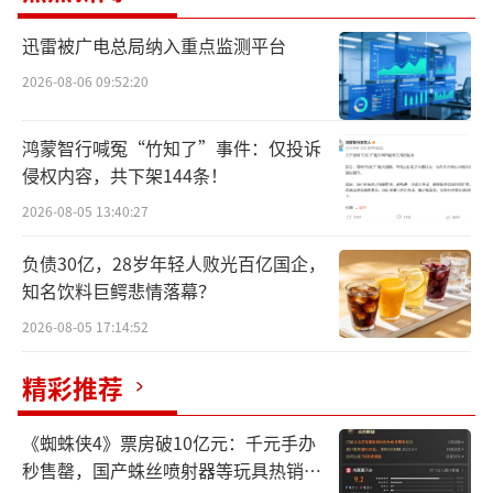
关负责人王某、张某被警告并罚款共计10万
元；南昌分行因贷款业务及员工行为管理不到
迅雷被广电总局纳入重点监测平台
位，被国家金融监督管理总局江西监管局罚款4
2026-08-06 09:52:20
5万元，相关负责人胡某被禁止2年从事银行业
工作，陈某给予警告并罚款5万元；合肥分行因
鸿蒙智行喊冤“竹知了”事件：仅投诉
贷前调查不尽职，被国家金融监督管理总局安
侵权内容，共下架144条！
徽监管局罚款28万元，相关负责人董某、黄
2026-08-05 13:40:27
某、路某被警告。
负债30亿，28岁年轻人败光百亿国企，
知名饮料巨鳄悲情落幕？
相较三地分行单一性违规问题，平安银行
2026-08-05 17:14:52
杭州分行此次违规情形更为复杂，处罚力度也
为四家分行之最。
精彩推荐
中国人民银行浙江省分行披露的行政处罚
《蜘蛛侠4》票房破10亿元：千元手办
信息显示，平安银行股份有限公司杭州分行因
秒售罄，国产蛛丝喷射器等玩具热销海