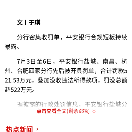
文丨于琪
分行密集收罚单，平安银行合规短板持续
暴露。
7月3日至6日，平安银行盐城、南昌、杭
州、合肥四家分行先后被开具罚单，合计罚款5
21.53万元，叠加没收违法所得款项，罚没总额
超522万元。
据披露的行政处罚信息，平安银行盐城分
点击查看全文(剩余
86
%)
行因信贷业务管理不到位、汽车金融业务管理
不审慎，被盐城金融监管分局罚款65万元，相
热点新闻