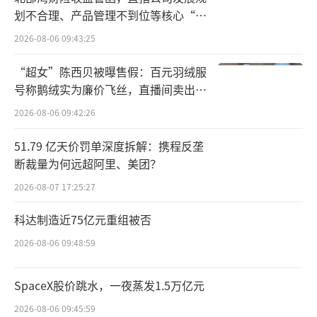
耕产业一线，王来胜负责资本运作、供应链统
划不合理、产品管理不到位等核心“痛
筹与内部管理，辅以家族成员后勤配套支撑，
点”
2026-08-06 09:43:25
形成稳定互补的家族创业格局。
“超女”陈西贝被曝售假：百元羽绒服
经过二十多年的发展，如今其家族已经从
号称鹅绒实为廉价飞丝，直播间卖出超
一个上市公司裂变为一个横跨多个平台的精密
百万元
2026-08-06 09:42:26
制造网络。
51.79 亿天价罚单深度拆解：携程反垄
其中最知名的莫过于立景创新，2018年，
断裁量为何远超阿里、美团？
在立讯精密担任总务经理长达14年的王来喜独
2026-08-07 17:25:27
立创业，成立立景创新，主攻手机摄像头模
科达制造近75亿元重组被否
组。股权上，由王来春、王来胜、王来喜、王
2026-08-06 09:48:59
来娇四兄妹通过不同股权结构控制，核心高管
团队也是清一色带有“立讯系”烙印。
SpaceX股价跳水，一夜蒸发1.5万亿元
2026-08-06 09:45:59
立景创新几乎完整复制了立讯精密的成长