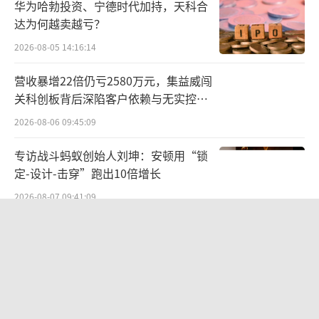
华为哈勃投资、宁德时代加持，天科合
所以，与多数中国家族企业面临的“代际
达为何越卖越亏？
传承”的命题不同，立讯精密当前呈现出的是
2026-08-05 14:16:14
一种独特的“兄妹共治、分业布局”模式，四
营收暴增22倍仍亏2580万元，集益威闯
兄妹在股权上既有清晰切割，又在业务上保持
关科创板背后深陷客户依赖与无实控人
交叉协同。这也是更接近潮汕商帮中常见
困局
2026-08-06 09:45:09
的“兄弟分业、各守一摊”的家族治理传统。
专访战斗蚂蚁创始人刘坤：安顿用“锁
如今，立讯精密登陆港交所，想必又将为
定-设计-击穿”跑出10倍增长
兄妹四人在精密制造领域的开疆拓土提供新的
2026-08-07 09:41:09
思路。当然，完全依靠家族势力是远不够的。
航油成本倍增仍净赚62亿港元，进击的
一个细节是，最近两年立讯精密也在有意识地
国泰靠“过境红利”加速扩张
构建职业经理人梯队，以降低对创始人家族的
2026-08-06 09:38:43
过度依赖。
两则公告，换来9个涨停板