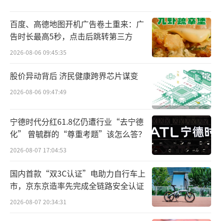
路径，以并购切入，随后打入苹果、华为供应
百度、高德地图开机广告卷土重来：广
链，上市前完成五轮融资超52亿元，估值达225
告时长最高5秒，点击后跳转第三方
亿元。在招股书中，可以看到，立景创新向立
2026-08-06 09:45:35
讯精密销售车用摄像头模组，2022年到2024
年，累计交易金额超2亿元。
股价异动背后 济民健康跨界芯片谋变
2026-08-06 09:47:49
此外，在招股书中，一家被王来娇全资控
股的鑫弘集团也引起了关注。根据招股书，立
宁德时代分红61.8亿仍遭行业“去宁德
讯精密预计在2026年至2028年，每年向鑫弘集
化” 曾毓群的“尊重考题”该怎么答？
团采购产品的金额上限分别不超过2.642亿、2.
2026-08-07 17:04:53
906亿和3.196亿元人民币。同时，王来娇还在
国内首款“双3C认证”电助力自行车上
泰睿智造担任董事，该公司制造软性材料，为
市，京东京造率先完成全链路安全认证
苹果和谷歌供货，同时也向立讯精密供应零部
2026-08-07 20:34:31
件。