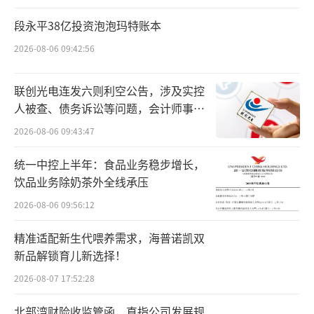
苹果化和业务转型也完全由她主导，她在此过
段永平38亿投资泡泡玛特账本
程中的坚韧、聪明与果断，让人印象深刻。
2026-08-06 09:42:56
需要承认的是，虽然我们之前喜欢将更多
的叙事重点放在王来春本人身上，但出身潮汕
联创光电连发六则利空公告，涉及实控
人被查、债务诉讼等问题，会计师事务
地区的她，骨子里依旧有那种以宗族纽带、同
所曾出具“保留意见”
2026-08-06 09:43:47
乡情义为核心的情愫。
统一中控上半年：食品业务稳步增长，
比如，一路陪王来春创业的还有她的哥
饮品业务除奶茶外全线承压
哥，立讯精密的另一位实控人——王来胜。
2026-08-06 09:56:12
与有着丰富产业一线经验的王来春不同，
精准适配新生代喂养需求，海普诺凯双
王来胜更熟悉商业化、市场与资本运作。所以
新品解锁育儿新选择！
在创业过程中，兄妹分工清晰、配合默契，王
2026-08-07 17:52:28
来春主抓技术研发、生产管理与战略布局，深
北部湾财险收监管函，直指公司发展规