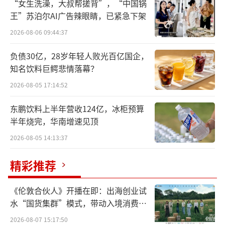
“女生洗澡，大叔帮搓背”，“中国锅
便如此，也是今年以来港股最具分量的IPO之
王”苏泊尔AI广告辣眼睛，已紧急下架
一。
2026-08-06 09:44:37
潮汕家族，闯入全球资本市场
负债30亿，28岁年轻人败光百亿国企，
知名饮料巨鳄悲情落幕？
跟大多数IPO造富早期投资机构不同的是，
2026-08-05 17:14:52
立讯精密由于成立的过早，同时又在十几年前
东鹏饮料上半年营收124亿，冰柜预算
就登陆了A股，所以在一级市场的受益者并不
半年烧完，华南增速见顶
多。相反，它是市面上罕见的造富家族的故
2026-08-05 14:13:37
事。
精彩推荐
毋庸置疑，立讯精密的故事是以王来春的
视角展开的，我们此前在《又诞生一位千亿女
《伦敦合伙人》开播在即：出海创业试
富豪》中曾详细描述了她从富士康打工妹，一
水“国货集群”模式，带动入境消费反
路走到“果链”女王的历程，甚至近两年的去
向种草
2026-08-07 15:17:50