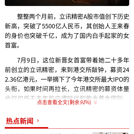
整整两个月前，立讯精密A股市值创下历史
新高，突破了5500亿人民币，其创始人王来春
的身价也突破千亿，成为了国内白手起家的女
首富。
7月9日，这位新晋女首富带着她二十多年
前创立的立讯精密，来到港交所敲钟，募资24
2.36亿港元，一举摘下了今年港交所最大IPO的
头衔，如果时间再拉长，立讯精密的募资体量
也仅仅低于去年的宁德时代和紫金黄金国际，
点击查看全文(剩余
91
%)
位列近两年港交所的第三大IPO。
热点新闻
截至发稿，立讯精密港股首日开盘价微
跌，随后迅速下挫，最低至57.2港元/股，但即