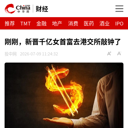
财经
推荐
TMT
金融
地产
消费
医药
酒业
IPO
刚刚，新晋千亿女首富去港交所敲钟了
投中网
2026-07-09 11:24:32