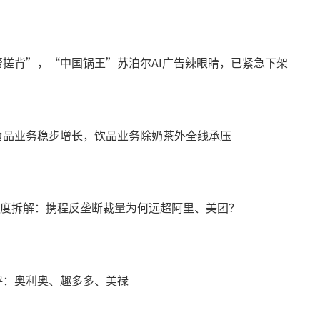
压监管违法违规行为
年上半年以来，围绕深入整
搓背”，“中国锅王”苏泊尔AI广告辣眼睛，已紧急下架
争，市场监管总局持续加大监
食品业务稳步增长，饮品业务除奶茶外全线承压
过查办重大典型案件、加强专
度规则等一系列举措，推动市
罚单深度拆解：携程反垄断裁量为何远超阿里、美团？
规范。
中，重大典型案件查办成为上
评：奥利奥、趣多多、美禄