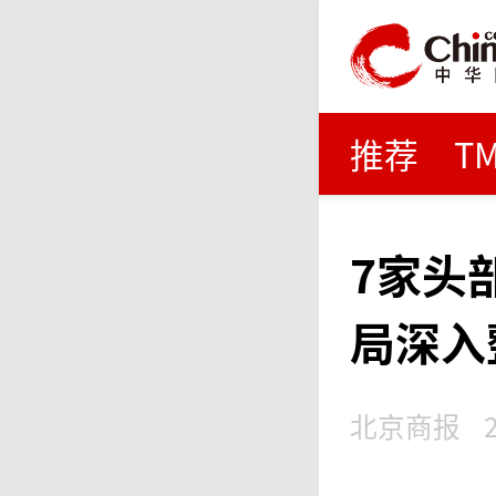
推荐
T
7家头
局深入
北京商报