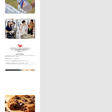
治“内卷
管执法力
项治理、
场竞争秩
半年整治