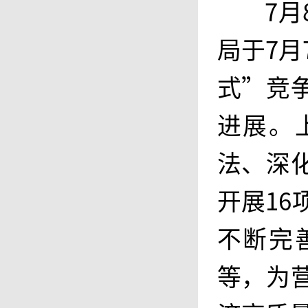
7
局于7月
式”竞
进展。
法、深
开展16
不断完
等，为