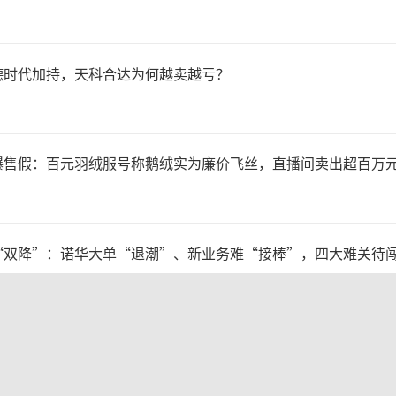
不正当竞争法〉的通知》，部
竞争专项执法行动，重点规
德时代加持，天科合达为何越卖越亏？
法、技术、平台规则等实施的
行为，并同步开展打击劣质低
曝售假：百元羽绒服号称鹅绒实为廉价飞丝，直播间卖出超百万
焦群众生产生活密切相关、劣
的重点领域，加强案件查办。
“双降”：诺华大单“退潮”、新业务难“接棒”，四大难关待
据显示，今年上半年，全国共
涨停板
12件；2026年前5个月，