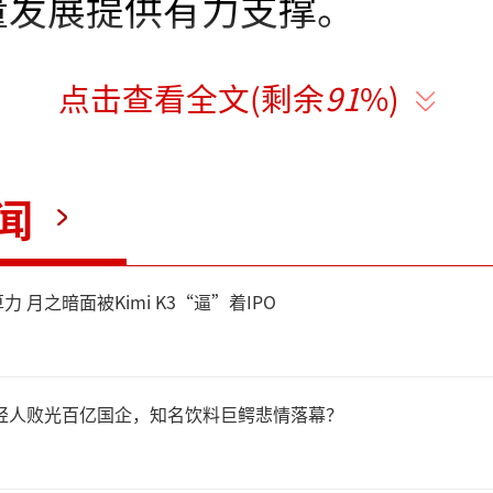
量发展提供有力支撑。
点击查看全文(剩余
91
%)
时，市场监管总局正在积极推
和国价格法》的修改工作，拟
闻
倾销等不正当价格行为的认定
公平竞争审查条例实施办法》
 月之暗面被Kimi K3“逼”着IPO
修改完善。
年轻人败光百亿国企，知名饮料巨鳄悲情落幕？