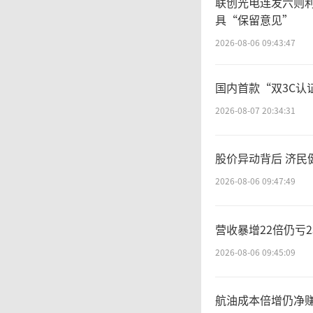
联创光电连发六则
具“保留意见”
查，进
2026-08-06 09:43:47
管总局
国内首款“双3C
规整改
2026-08-07 20:34:31
措。
股价异动背后 济民
2026-08-06 09:47:49
围
营收暴增22倍仍亏
局持续
2026-08-06 09:45:09
总局印
航油成本倍增仍净赚