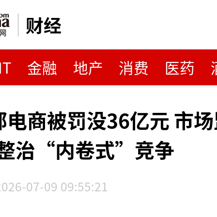
财经
MT
金融
地产
消费
医药
部电商被罚没36亿元 市
整治“内卷式”竞争
2026-07-09 09:55:21