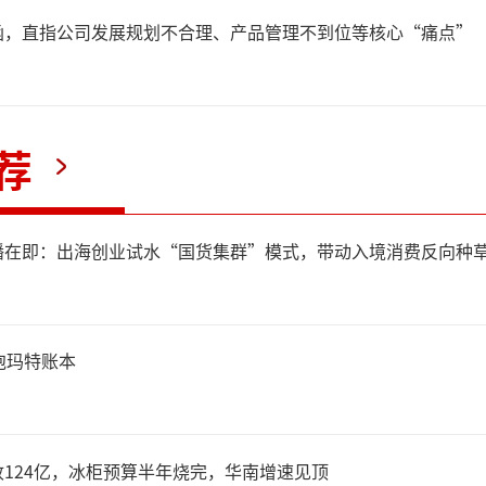
函，直指公司发展规划不合理、产品管理不到位等核心“痛点”
荐
播在即：出海创业试水“国货集群”模式，带动入境消费反向种
泡玛特账本
124亿，冰柜预算半年烧完，华南增速见顶