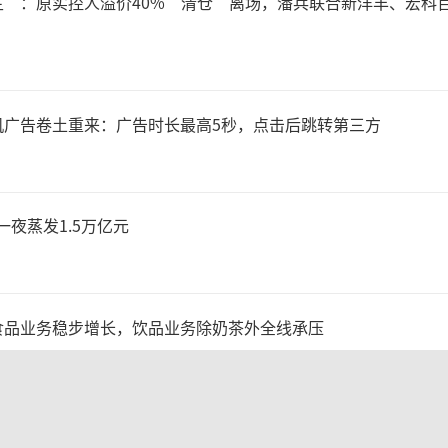
主”：原实控人溢价40%“清仓”离场，潘兵联合新洋丰、宏科
月股价涨逾72.88%。6月2
发布了锐捷网络的研究报告。
机广告卷土重来：广告时长最高5秒，点击后跳转第三方
构“吹捧”之下，资金开始涌
榜数据显示，6月30日、7
，一夜蒸发1.5万亿元
用席位、深股通专用席位连续
食品业务稳步增长，饮品业务除奶茶外全线承压
元。
外，股东名单出现了多位牛散
压力正被推到顶峰