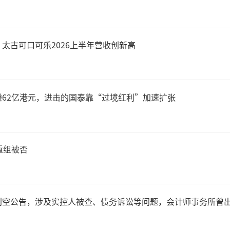
报季正式拉开帷幕，7月1日晚
太古可口可乐2026上半年营收创新高
了2026年上半年的业绩预
.5亿元，同比大增32.71%-65
62亿港元，进击的国泰靠“过境红利”加速扩张
高达288.11%-410.13%。
业绩预增的提振，锐捷网络股
重组被否
来，累计涨幅超过50%，市值
利空公告，涉及实控人被查、债务诉讼等问题，会计师事务所曾
亿元。公司称，面向互联网客