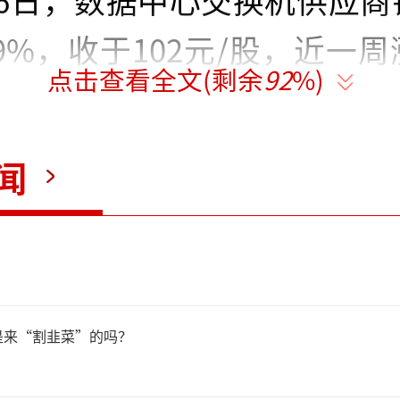
月6日，数据中心交换机供应商
49%，收于102元/股，近一
点击查看全文(剩余
92
%)
市值站上1100亿元。
闻
轮暴涨或源于近期披露的业绩
公司披露半年度业绩预告，预
润6亿元-7.5亿元，同比大增32
%，环比增速更是高达288.11%
是来“割韭菜”的吗？