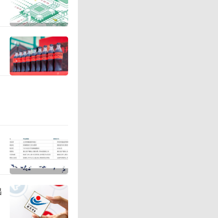
间，锐捷
告，归母净
.88%，环
价近5个
一举突破
出
户的数据中