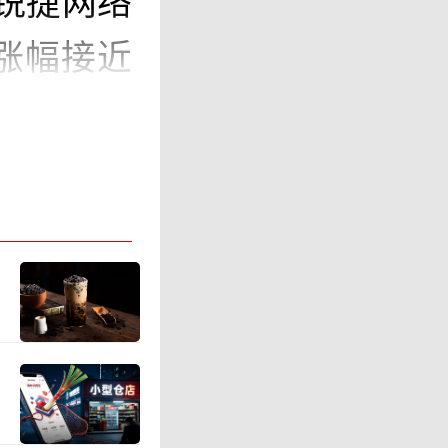
锐捷网络
周涨幅接近
预告，7
计上半年
.71%-
-410.1