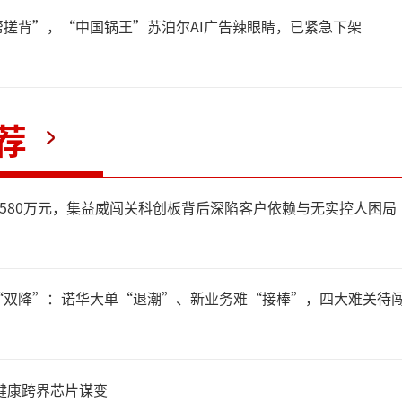
搓背”，“中国锅王”苏泊尔AI广告辣眼睛，已紧急下架
业绩的超预期离不开国内互联
开支的助推，作为国内以太网
荐
、国内以太光网络份额第一
度绑定字节跳动，是其数据中
2580万元，集益威闯关科创板背后深陷客户依赖与无实控人困局
应商，公司数据中心产品收入9
节跳动、阿里和腾讯。
“双降”：诺华大单“退潮”、新业务难“接棒”，四大难关待
涨超50%
健康跨界芯片谋变