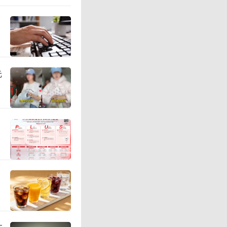
股价大涨
对公司进
元
00G/8
云资本支
司股价仅
的收盘价，