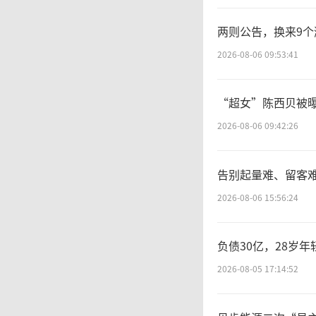
两则公告，换来9个
值
2026-08-06 09:53:41
前，早
“超女”陈西贝被
行了覆
2026-08-06 09:42:26
告别起量难、留客难
6月
2026-08-06 15:56:24
00G
负债30亿，28岁
出》买
2026-08-05 17:14:52
有59元