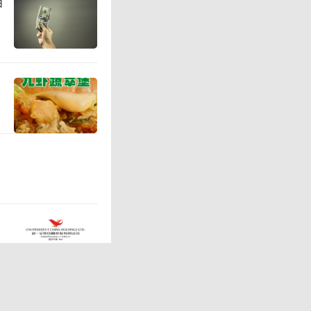
百
3日，汇丰
入锐捷网
月1日多个
两日净买
的身影。