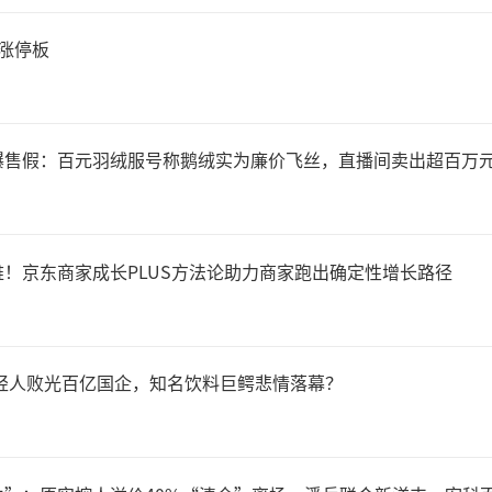
涨停板
得注意的是，在此次锐捷网略
在6月，多家外资机构便已经
曝售假：百元羽绒服号称鹅绒实为廉价飞丝，直播间卖出超百万
盖。
！京东商家成长PLUS方法论助力商家跑出确定性增长路径
9日，高盛发布《锐捷网略：向4
交换机升级产品组合；借力中国
年轻人败光百亿国企，知名饮料巨鳄悲情落幕？
入评级的研究报告，彼时，公
/股，截至7月6日102元/股