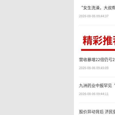
“女生洗澡，大叔帮
而
2026-08-06 09:44:37
亿资本
精彩推
额前三
络，深
营收暴增22倍仍亏
主流供
2026-08-06 09:45:09
三大字
九洲药业中报罕见
2026-08-06 09:44:11
5天
股价异动背后 济民