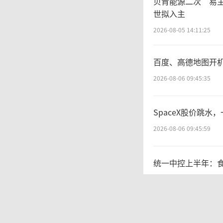
贝肯能源二次“易
世拟入主
不到一个
2026-08-05 14:11:25
前海也
百度、高德地图开
2026-08-06 09:45:35
机
络。龙虎
SpaceX股价跳水
2026-08-06 09:45:59
机构专
统一中控上半年：
入超3亿
2026-08-06 09:56:12
此
白酒业务员，生存