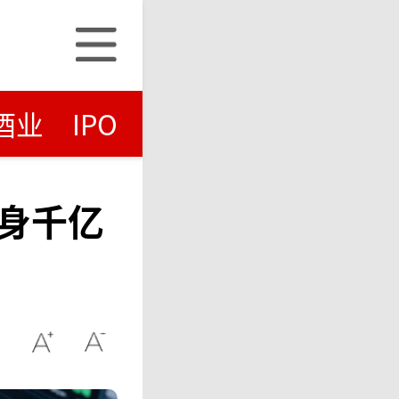
酒业
IPO
身千亿