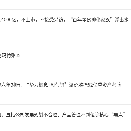
机业务大幅增长，成为本期经
心驱动因素。
4000亿，不上市，不接受采访，“百年零食神秘家族”浮出水
占率方面，公司以太网交换机
泡玛特账本
位居前三，以太光网络在国内
此外，公司还布局了NPO液冷
六年对赌，“华为概念+AI营销”溢价难掩52亿重资产考验
换机、800G高密交换机、超
LPO光模块，高速互联能力
函，直指公司发展规划不合理、产品管理不到位等核心“痛点”
。