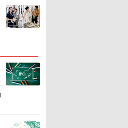
网大厂千
交换机份
的锐捷网
心交换机
0%来自
闯