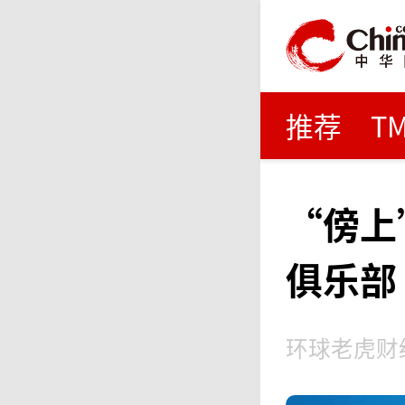
推荐
T
“傍上
俱乐部
环球老虎财经