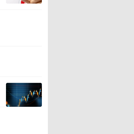
营业绩增
在国内市
市场份额
交换机、
节点方案，
突破800