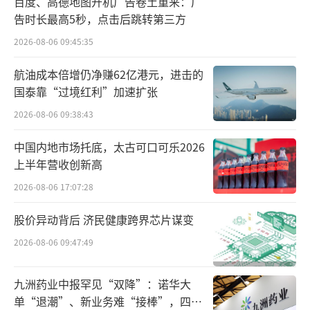
百度、高德地图开机广告卷土重来：广
告时长最高5秒，点击后跳转第三方
过去通达系单票毛利持续承压，2025年下
半年起价格修复红利逐步传导至利润端，圆通
2026-08-06 09:45:35
作为直营中转网络完善的企业，网点管控能力
航油成本倍增仍净赚62亿港元，进击的
更强，利润兑现速度领先同行。
国泰靠“过境红利”加速扩张
2026-08-06 09:38:43
02
AI数字化构降本增效
中国内地市场托底，太古可口可乐2026
第二个增长原因是AI应用，这也是圆通区
上半年营收创新高
别同行的核心竞争力。公司全面落地“一号工
2026-08-06 17:07:28
程”，自研YTO-GPT智多星大模型覆盖揽、
股价异动背后 济民健康跨界芯片谋变
转、运、派全流程，数字孪生、智能路由、AI
2026-08-06 09:47:49
分拣、智能派件系统规模化落地：
（1）干线降本：AI动态规划运输路线，单
九洲药业中报罕见“双降”：诺华大
单“退潮”、新业务难“接棒”，四大
车装载票数同比提升7%，干线运输单票成本连