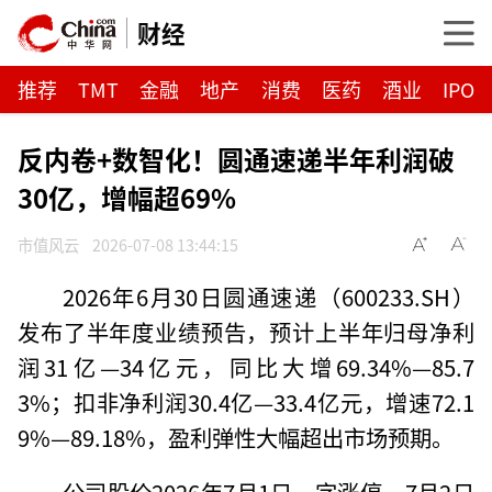
财经
推荐
TMT
金融
地产
消费
医药
酒业
IPO
反内卷+数智化！圆通速递半年利润破
30亿，增幅超69%
市值风云
2026-07-08 13:44:15
2026年6月30日圆通速递（600233.SH）
发布了半年度业绩预告，预计上半年归母净利
润31亿—34亿元，同比大增69.34%—85.7
3%；扣非净利润30.4亿—33.4亿元，增速72.1
9%—89.18%，盈利弹性大幅超出市场预期。
公司股价2026年7月1日一字涨停，7月2日