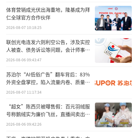
体育营销成光伏出海重地，隆基成为拜
仁全球官方合作伙伴
（2026年6月30日中报业绩预告内容）
2026-08-07 10:18:25
01
行业政策托底，告别无序价格战
联创光电连发六则利空公告，涉及实控
人被查、债务诉讼等问题，会计师事务
第一个增长原因是行业环境改善：全国统
所曾出具“保留意见”
2026-08-06 09:43:47
一大市场框架下，反内卷政策全面落地，各地
苏泊尔“AI低俗广告”翻车背后：83%
规范低价倾销、统一派费底线，终端快递价格
外资全盘掌控，陷入流量内卷、质量频
合理修复，彻底扭转过去以价换量、全网亏损
发的负循环
2026-08-07 11:17:34
的格局。
“超女”陈西贝被曝售假：百元羽绒服
此外，社保、职业伤害保障等合规成本将
号称鹅绒实为廉价飞丝，直播间卖出超
持续抬升行业底线，区域价格套利空间消失，
百万元
2026-08-06 09:42:26
头部企业议价权稳步提升。