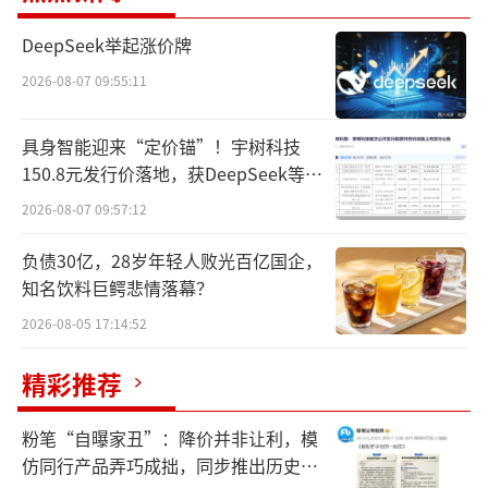
单票成本持续优化，运输成本0.37元、中
DeepSeek举起涨价牌
心操作成本0.27元，分别同比下降10.35%、3.
2026-08-07 09:55:11
75%，数字化精益管理初见成效。全年经营现
金流78.50亿元，现金流充沛，经营质量扎实。
具身智能迎来“定价锚”！宇树科技
150.8元发行价落地，获DeepSeek等豪
2026年一季报营收187.69亿元，同比仅增
华战配加持
2026-08-07 09:57:12
10.01%，但归母净利润13.78亿元，同比上涨6
0.76%；扣非净利13.43亿元，增幅65.79%。
负债30亿，28岁年轻人败光百亿国企，
知名饮料巨鳄悲情落幕？
件量增速12.74%，件量温和增长、利润大幅跑
赢，核心是行业价格修复叠加内部降本落地。
2026-08-05 17:14:52
2026年二季度弹性进一步放大，根据预告
精彩推荐
测算，26年Q2归母净利润区间17.22亿—20.22
粉笔“自曝家丑”：降价并非让利，模
亿元，同比增幅76.8%—107.6%，单票净利环
仿同行产品弄巧成拙，同步推出历史学
比一季度继续抬升。