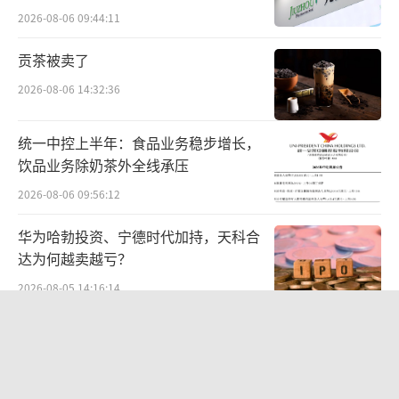
难关待闯
年下行；
2026-08-06 09:44:11
贡茶被卖了
（2）中转提效：76个自营枢纽布局386套
自动化分拣设备，人均效能提升13%，人工成
2026-08-06 14:32:36
本持续摊薄；
统一中控上半年：食品业务稳步增长，
（3）末端优化智能派件系统自动规划配送
饮品业务除奶茶外全线承压
路径，工单AI自动判责，投诉进线率下降1
2026-08-06 09:56:12
4%，服务溢价提升。
华为哈勃投资、宁德时代加持，天科合
达为何越卖越亏？
华西证券测算，数智化改造每年可为公司
2026-08-05 14:16:14
节约超10亿元综合成本，成本优势持续放大，
在行业价格平稳阶段直接转化为净利润增量。
贝肯能源二次“易主”：原实控人溢价
40%“清仓”离场，潘兵联合新洋丰、
航空+网络+产品三大优势巩固市场份额
宏科百世拟入主
2026-08-05 14:11:25