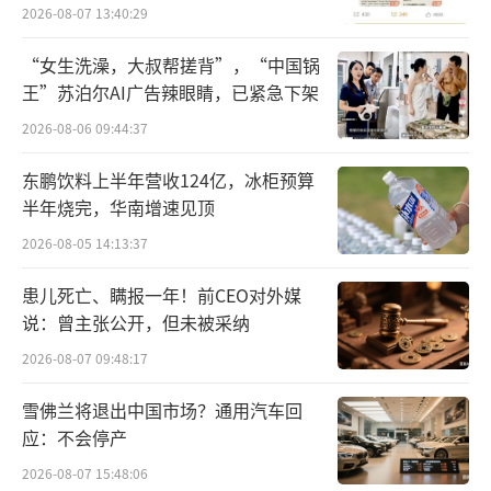
员退费方案
2026-08-07 13:40:29
其中，二季度在燃油成本上行背景下，行
“女生洗澡，大叔帮搓背”，“中国锅
业价格管控未松动，网点派费、终端定价保持
王”苏泊尔AI广告辣眼睛，已紧急下架
稳定，单票毛利持续拓宽，盈利弹性进一步兑
2026-08-06 09:44:37
现。
东鹏饮料上半年营收124亿，冰柜预算
半年烧完，华南增速见顶
两大核心增长逻辑：行业反内卷+AI全链路
降本
2026-08-05 14:13:37
患儿死亡、瞒报一年！前CEO对外媒
业绩预告明确指出，公司业绩大幅增长的
说：曾主张公开，但未被采纳
核心原因是行业反内卷+AI全链路降本。
2026-08-07 09:48:17
雪佛兰将退出中国市场？通用汽车回
应：不会停产
2026-08-07 15:48:06