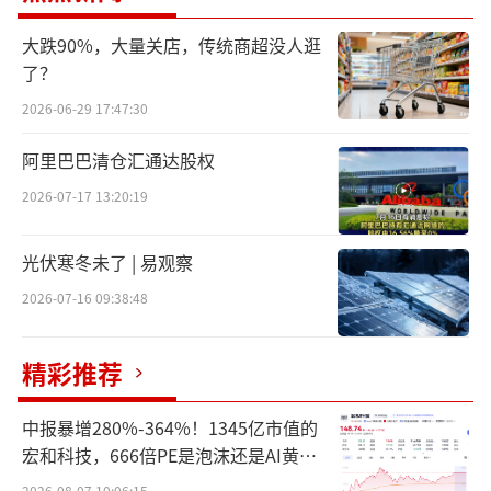
份，交易完成后持股9.1%，不构成控制，对公
司经营业绩不构成重大影响。
大跌90%，大量关店，传统商超没人逛
了？
不过，与此前控股SSTI和全资收购菲莱测
2026-06-29 17:47:30
试不同，本次通过定增入股QES属于少数股权
阿里巴巴清仓汇通达股权
安排，公告未披露公司可委派董事席位，本次
2026-07-17 13:20:19
投资仅获取少数股东权益，无经营控制权。由
此衍生出系列问题诸如：SSTI和菲莱测试同属
光伏寒冬未了 | 易观察
半导体检测设备赛道，为何还要再拿下QES仅
2026-07-16 09:38:48
9.1%的股权？主业并不缺增长动力，并购短期
又难以兑现利润，公司连续的对外投资究竟在
精彩推荐
押注什么？截至2026年一季度末，公司账面货
币资金已降至约8429.71万元，较2025年末的3.
中报暴增280%-364%！1345亿市值的
34亿元大幅减少约74.79%。资金快速消耗的主
宏和科技，666倍PE是泡沫还是AI黄
金？
要原因是持续的并购支出，在此背景下，再斥
2026-08-07 10:06:15