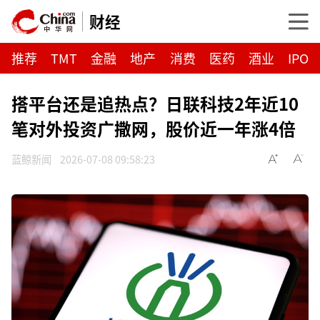
财经
推荐
TMT
金融
地产
消费
医药
酒业
IPO
搭平台还是追热点？日联科技2年近10
笔对外投资广撒网，股价近一年涨4倍
蓝鲸新闻
2026-07-08 09:58:23