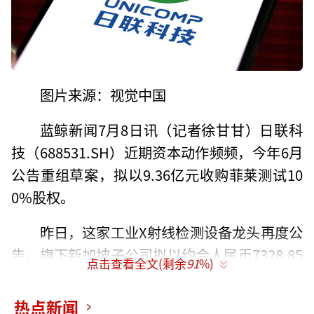
图片来源：视觉中国
蓝鲸新闻7月8日讯（记者徐甘甘）日联科
技（688531.SH）近期资本动作频频，今年6月
公告重组草案，拟以9.36亿元收购菲莱测试10
0%股权。
昨日，这家工业X射线检测设备龙头再度公
告，旗下新加坡子公司拟以约合人民币7328.85
点击查看全文(剩余
91
%)
万元的价格认购马来西亚半导体检测公司QES
Group Berhad（下称“QES”）10%的定增股
热点新闻