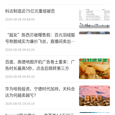
伽服、具有速干等功能款弹力面料的运动女
科达制造近75亿元重组被否
装，登山裤、滑雪服、棉服、羽绒等户外服
2026-08-06 09:48:59
装，这些更有差异化特色和应季热门需求的产
品是SHEIN自主品牌在本期广交会上的热招品
“超女”陈西贝被曝售假：百元羽绒服
类，吸引现场商家纷纷驻足咨询沟通。同时，
号称鹅绒实为廉价飞丝，直播间卖出超
百万元
从适应期、转正期、成长期到进阶期，SHEIN
2026-08-06 09:42:26
为合作的新供应商设置的阶段性成长提升路径
百度、高德地图开机广告卷土重来：广
和系统性赋能培养机制，也成为现场商家关心
告时长最高5秒，点击后跳转第三方
的重点。
2026-08-06 09:45:35
在传统服装制造业中，普遍存在两大突出
华为哈勃投资、宁德时代加持，天科合
痛点：库存高、回款慢。行业平均的未销售库
达为何越卖越亏？
存率在30%左右，结款周期一般在3个月起步。
2026-08-05 14:16:14
SHEIN的解法是根据供应商资质缩短至月结甚