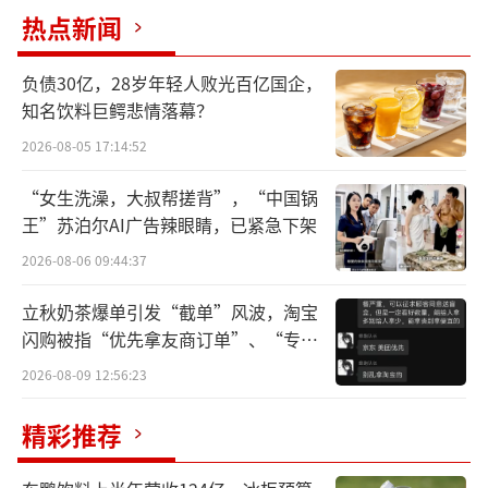
热点新闻
负债30亿，28岁年轻人败光百亿国企，
知名饮料巨鳄悲情落幕？
2026-08-05 17:14:52
“跨境电商+产业带”融合促传统产业提质
“女生洗澡，大叔帮搓背”，“中国锅
升级
王”苏泊尔AI广告辣眼睛，已紧急下架
2026-08-06 09:44:37
近期发布的“十五五”规划建议提出，支
持跨境电商等新业态新模式发展，以及优化提
立秋奶茶爆单引发“截单”风波，淘宝
闪购被指“优先拿友商订单”、“专挑
升传统产业，巩固提升纺织等重点产业在全球
贵的拿”
产业分工中的地位和竞争力，推动技术改造升
2026-08-09 12:56:23
级，促进制造业数智化转型，发展智能制造、
精彩推荐
绿色制造、服务型制造，加快产业模式和企业
组织形态变革。