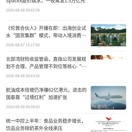
SpaceX股价跳水，一夜蒸发1.5万亿元
至周结，改善供应商资金效率，并以“小单快
2026-08-06 09:45:59
反”柔性按需生产的供应链新模式，将库存率
降至低个位数，从源头上减少浪费、提高效率
《伦敦合伙人》开播在即：出海创业试
和产品品质，并最终得以生产出丰富多元而又
水“国货集群”模式，带动入境消费反
具性价比的产品。
向种草
2026-08-07 15:17:50
在此优势基础上，SHEIN近年来在全球市
北部湾财险收监管函，直指公司发展规
场表现持续亮眼，据全球第三方数据平台Glob
划不合理、产品管理不到位等核心“痛
点”
alData数据显示，SHEIN2024年超越ZARA、H
2026-08-06 09:43:25
&M、优衣库，跻身全球第三大时尚零售商；另
航油成本倍增仍净赚62亿港元，进击的
据Similarweb数据显示，SHEIN今年8月在全
国泰靠“过境红利”加速扩张
球时尚服装类别访问量蝉联榜首，同时位列全
2026-08-06 09:38:43
美第二大最受欢迎购物应用，“shein”谷歌搜
统一中控上半年：食品业务稳步增长，
索量单月同比增长25%，全球用户认可度与品
饮品业务除奶茶外全线承压