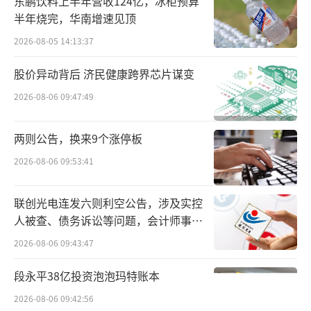
东鹏饮料上半年营收124亿，冰柜预算
半年烧完，华南增速见顶
作为全国跨境电商的先行者，广州近年来
2026-08-05 14:13:37
持续构建“龙头引领、中小协同、生态完
善”的跨境电商发展格局,持续推动“跨境电商
股价异动背后 济民健康跨界芯片谋变
+产业带”模式深度融合，为广州制造业高质量
2026-08-06 09:47:49
发展注入新动能。海关数据显示，今年以来，
两则公告，换来9个涨停板
广州外贸新业态动能进一步壮大，在SHEIN、
卓志等龙头企业的带动下，今年1-9月，广州市
2026-08-06 09:53:41
跨境电商进出口保持两位数增长至1691.2亿
联创光电连发六则利空公告，涉及实控
元，直接拉动全市外贸进出口逆势增长12.
人被查、债务诉讼等问题，会计师事务
5%，其中服装出口同比增长18.8%。
所曾出具“保留意见”
2026-08-06 09:43:47
眼下进入今年海外购物狂欢季跨境电商的
段永平38亿投资泡泡玛特账本
旺季升温阶段，媒体在现场获悉，含有绣花、
2026-08-06 09:42:56
钉珠、烫钻等特殊材料和复杂工艺的男装，瑜