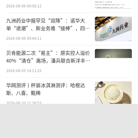
牌影响力进一步提升。
2026-08-06 09:56:12
同时，在系统性的供应商赋能机制下，SH
九洲药业中报罕见“双降”：诺华大
EIN会将行业以及企业自主研发的新工艺、新技
单“退潮”、新业务难“接棒”，四大
术、新工具、新设备甚至精益管理方法等，
难关待闯
2026-08-06 09:44:11
以“日常+专场”、“线下+线上”的多元人才
贝肯能源二次“易主”：原实控人溢价
培训形式，分享给上下游合作伙伴，持续推动
40%“清仓”离场，潘兵联合新洋丰、
产业带服装生产的数字化、精益化升级。
宏科百世拟入主
2026-08-05 14:11:25
“给钱及时、订单稳定，SHEIN和我以前
华网测评丨杯装冰淇淋测评：哈根达
接触的传统的模式是不一样的。”陈迪三十年
斯、八喜、甄稀
前从老家来到广州闯荡以来，就一头扎进服装
2026-06-20 11:38:53
行业。陆续干过车间裁缝、裁床师、纸样师、
欣天科技易主背后藏六年对赌，“华为
设计师等多个工种后，开始自己创业，先后经
概念+AI营销”溢价难掩52亿重资产考
历了在批发市场开档口、为传统的品牌客户开
验
2026-08-05 14:14:15