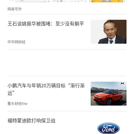
网易号外
​王石谈姚振华被围堵：至少没有躺平
中华网财经
小鹏汽车与年销20万辆目标“渐行渐
远”
鳌头财经the
福特蒙迪欧打响保卫战