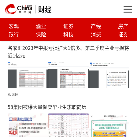
财经
宏观
酒业
证券
产经
房产
银行
保险
科技
消费
证券
名家汇2023年中报亏损扩大1倍多、第二季度主业亏损将
近1亿元
和讯网
58集团被曝大量倒卖毕业生求职简历