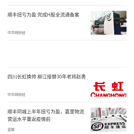
顺丰扭亏为盈 完成H股全流通备案
中华网财经
四川长虹换帅 柳江接替30年老将赵勇
中华网财经
顺丰同城上半年扭亏为盈，嘉里物流
营运水平重返疫情前
蓝鲸