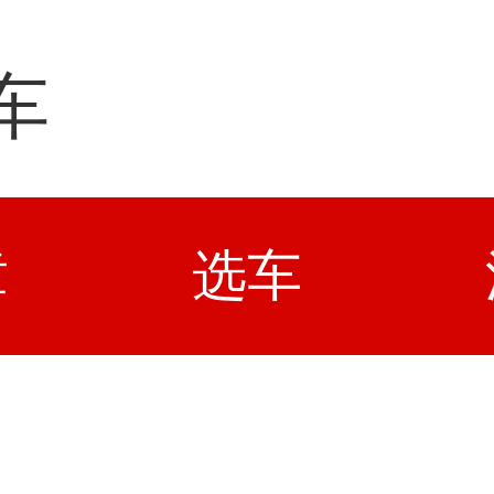
车
章
选车