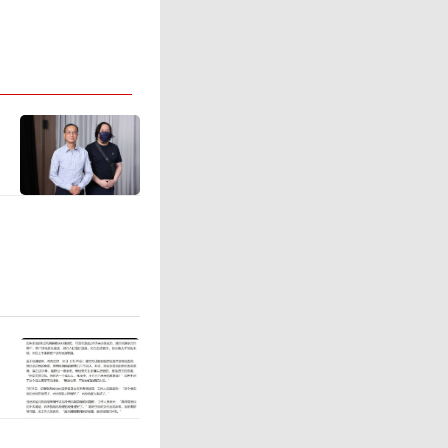
的联系是
蒂诺将首
有人质疑其
清算。国
足队长、
警告政客