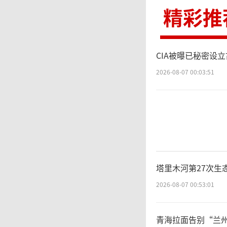
果让这
精彩推
这
CIA被曝已秘密设
2026-08-07 00:03:51
话影响F
生，V
可解决
靠“独
塔里木河第27次生
2026-08-07 00:53:01
美
青海拉面告别“兰州