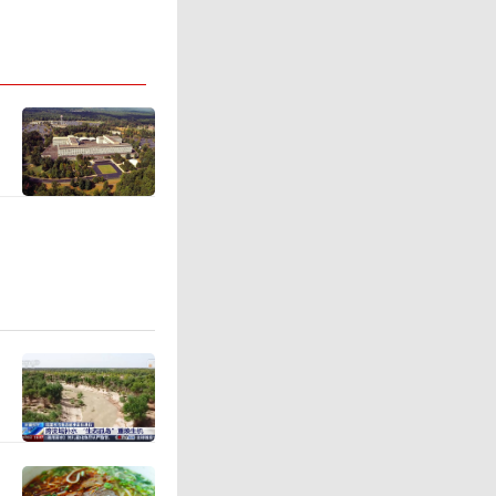
否通过电
情况继续发
部电话即
凡蒂诺仅
而暴露了