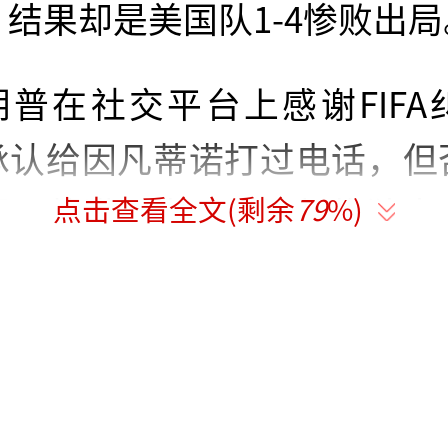
结果却是美国队1-4惨败出局
朗普在社交平台上感谢FIFA
承认给因凡蒂诺打过电话，但
点击查看全文(剩余
79
%)
因凡蒂诺则表示司法机构独立
流程。然而，自1970年世
度以来，巴洛贡是第一个染红
球员。《队报》评论称，这可
似情况下的争议。