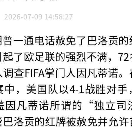
2026-07-09 14:58:27
朗普一通电话赦免了巴洛贡的
引起了欧足联的强烈不满，72
调查FIFA掌门人因凡蒂诺
赛中，美国队以4-1战胜对手
盖因凡蒂诺所谓的“独立司
管巴洛贡的红牌被赦免并允许