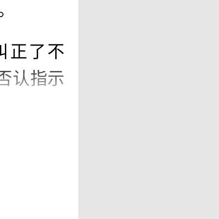
。
纠正了不
否认指示
运作，他
界杯引入红
还能继续
能会引发