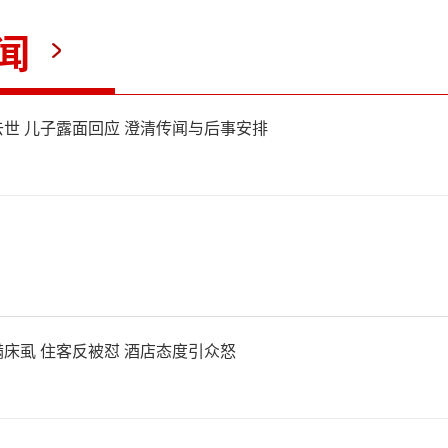
求调查因凡蒂诺与特朗普之间
闻
政治中立原则。去年因凡
世 儿子露面回应 澄清传闻与后事安排
FA和平奖”授予特朗普时就
，这次事件使得旧账新账一起
会也被牵涉进来，前威尔士女
足联副主席劳拉·麦卡利斯特
床虱 住客反被怼 酒店态度引众怒
上判罚的危险性。