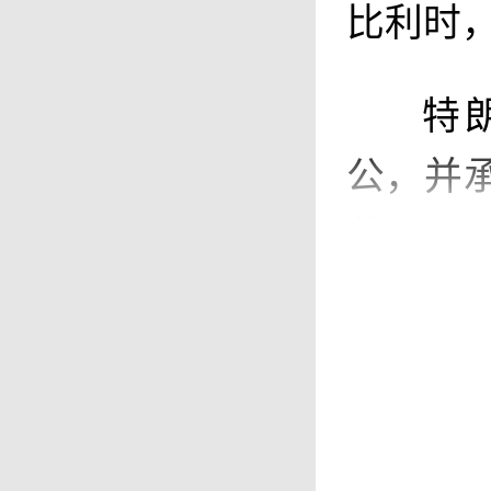
比利时，
特
公，并
裁判。
只是解释
黄牌制
比赛的
未来类