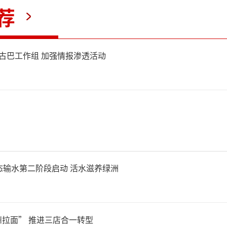
种提气变得毫无意义。
荐
一事件引发了关于国家元首能
立古巴工作组 加强情报渗透活动
IFA判决的讨论。如果这种
AR系统可能失去作用，只需一
问题。面对多方压力，因
立”二字难以应对。
态输水第二阶段启动 活水滋养绿洲
加墨世界杯上东道主的红利反
拉面” 推进三店合一转型