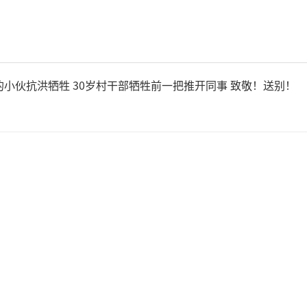
凡蒂诺的职位一直不稳定，欧
的重要组成部分，如果选择另
A造成重大打击。欧足联声明
的小伙抗洪牺牲 30岁村干部牺牲前一把推开同事 致敬！送别！
已被摧毁”表明他们对本届世
疑。
洛贡的队友理查兹回忆说，全
AI生成的假新闻，下车后才意
利西奇对此感到高兴，但最终1