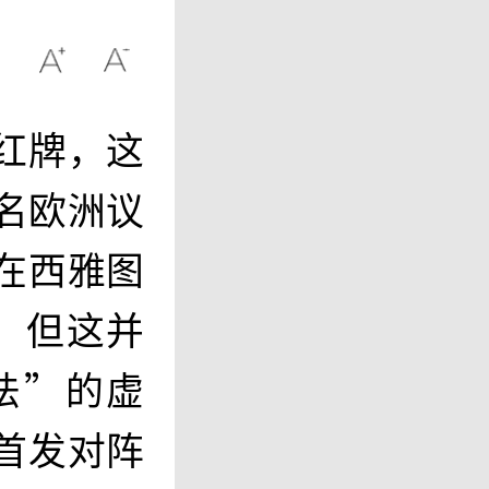
红牌，这
名欧洲议
。在西雅图
，但这并
法”的虚
首发对阵