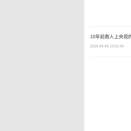
因
FIFA
对FIF
10年前救人上央视
公信力
2026-08-06 10:52:34
性的质
巴
为这是
的。普