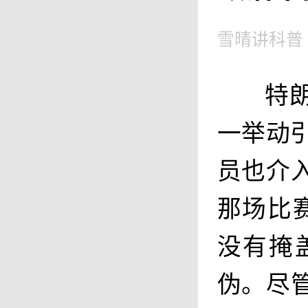
雪晴讲科普
特
一举动
员也介入
那场比
没有掩
伪。尽