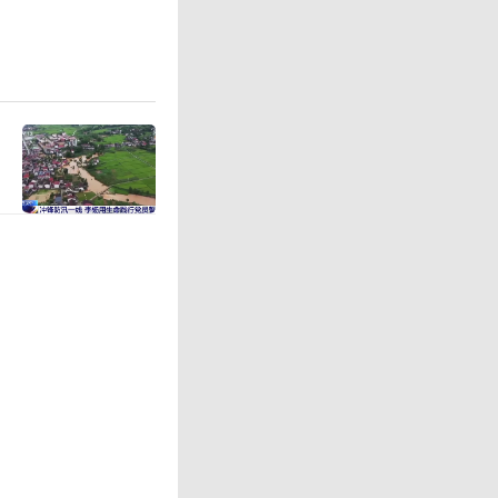
足联作为
起炉灶，将
中的“足球
界杯清白
队最初以
识到是真
-4的结