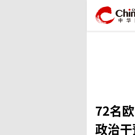
72名
政治干