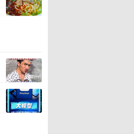
当前困境，
，红牌变
的黑色幽
常困难。