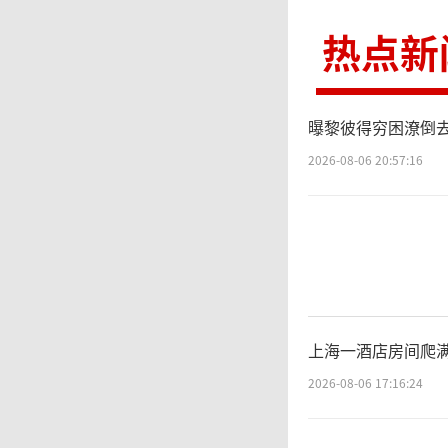
协，要
热点新
否违反
曝黎彼得穷困潦倒去
届“FI
2026-08-06 20:57:16
中立性
际奥委
现任欧
上海一酒店房间爬满
干预场
2026-08-06 17:16:24