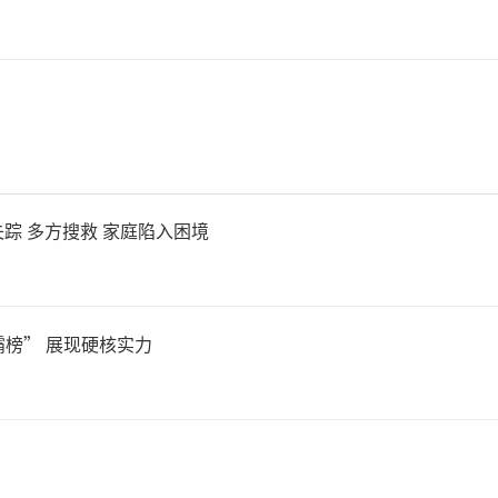
的问题。因凡蒂诺若无法解决
可能提前结束；即便扛住压力
谈判项目”也将成为足球界
则一旦破坏，恢复起来将非
踪 多方搜救 家庭陷入困境
：张蕾）
霸榜” 展现硬核实力