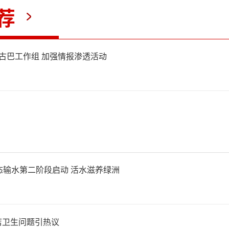
。对于SK海力士而言，能否及
荐
，将直接关系到其在下一轮AI
立古巴工作组 加强情报渗透活动
场份额。
K海力士此次赴美上市的产业基
的业绩爆发。据报道，SK海
入和利润均实现大幅增长，公司
态输水第二阶段启动 活水滋养绿洲
需求拉动下收入明显提升，盈
善。从市场逻辑看，AI大模型
店卫生问题引热议