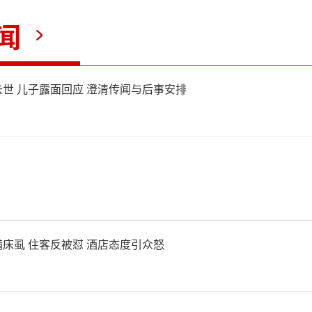
背景下，HBM已经成为AI
闻
键环节。SK海力士凭借HBM
产品，在英伟达等核心客户供应
世 儿子露面回应 澄清传闻与后事安排
置。在全球三大内存芯片制造
长期在美股上市，而三星电子与
在韩国市场交易。SK海力士此
克，意味着美国投资者有望在
床虱 住客反被怼 酒店态度引众怒
参与这一AI存储龙头的投资