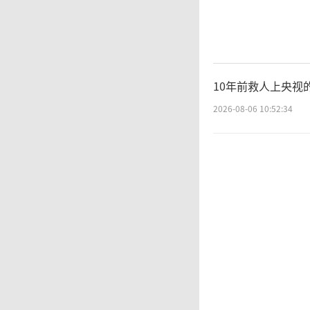
根
计募资约
10年前救人上央视
期有所
2026-08-06 10:52:34
金用途
土半导
新建芯
光刻设
张，HB