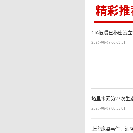
速提升
精彩推
进产能
CIA被曝已秘密设
中的市
2026-08-07 00:03:51
S
需求带来
5年收
塔里木河第27次生
2026-08-07 00:53:01
据中心
快速改
上海床虱事件：酒