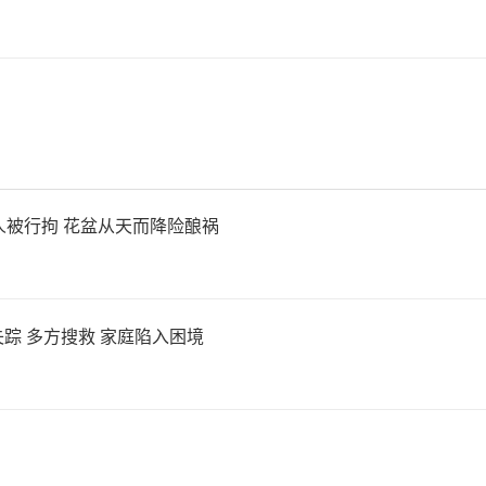
体现在GPU上，随着模型参
理需求上升以及数据中心算
带宽、低功耗、可堆叠的存储
I硬件系统中的核心瓶颈之一。
人被行拘 花盆从天而降险酿祸
SK海力士从传统周期性存储芯
为AI基础设施核心供应商。
踪 多方搜救 家庭陷入困境
K海力士选择在此时赴美上市，