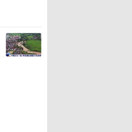
DR发行预
亿美元的预
关。从资
于韩国本
购，包括
的极紫外
资持续扩
芯片需求快