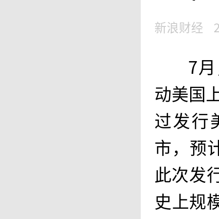
新浪财经
7
动美国
过发行
市，预计
此次发
史上规