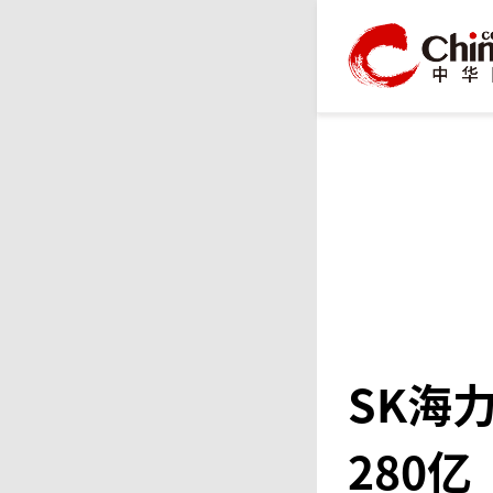
SK海
280亿