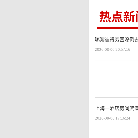
持续增长
热点新
施中的关
3E等
曝黎彼得穷困潦倒去
重要位
2026-08-06 20:57:16
光科技
士主要
纳斯达
上海一酒店房间爬满
时段直接
2026-08-06 17:16:24