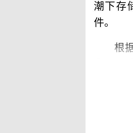
潮下存
件。
根
发行最多
行普通股
形式在
为“S
高盛和