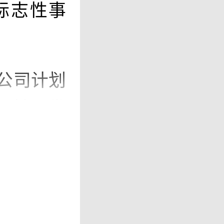
标志性事
公司计划
发行前已发
国存托股份
拟定代码
、花旗、
示，Ba