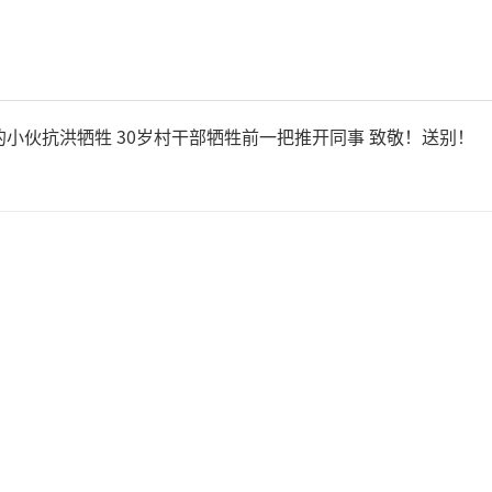
据公开信息，SK海力士本次A
280亿美元，较此前约290
的小伙抗洪牺牲 30岁村干部牺牲前一把推开同事 致敬！送别！
下调，主要与近期股价波动有
来看，公司计划将募集资金用
体制造产能建设及生产设备采
片工厂，以及购买荷兰ASML
备等。随着AI算力基础设施投
M、DRAM、NAND等存储