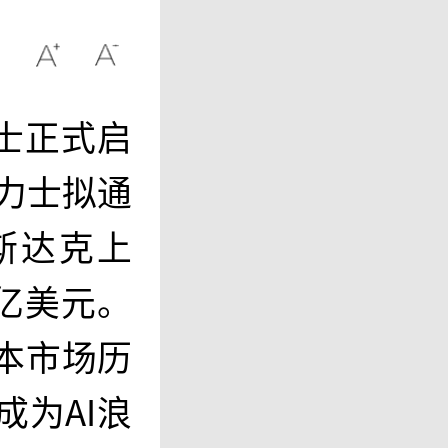
士正式启
力士拟通
斯达克上
0亿美元。
本市场历
为AI浪