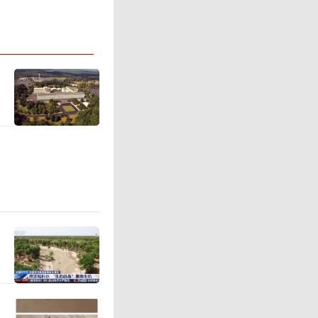
时扩大先
硬件周期
础，是AI
力士202
在AI数
利能力也
带来的需