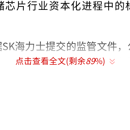
储芯片行业资本化进程中的
据SK海力士提交的监管文件，
点击查看全文(剩余
89
%)
1,779万股新普通股，占
约2.5%；相关股份将以美
纳斯达克全球精选市场交易，
KHY”。本次发行由美银证券
摩根大通共同管理。市场消息显