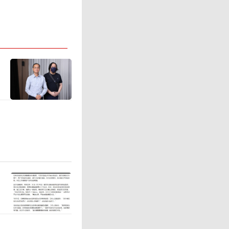
算力基础设
3、HBM
链中占据
商中，美
SK海力
次拟登陆
正常交易
机会。