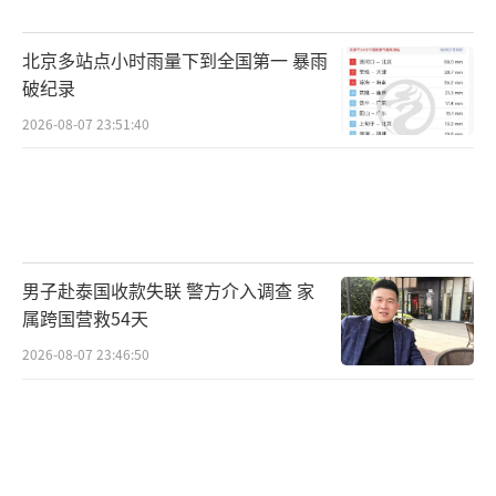
北京时间7月7日凌晨3点，美加墨世界杯1/
北京多站点小时雨量下到全国第一 暴雨
8决赛，葡萄牙对上西班牙，下半场最后的伤停
破纪录
补时阶段，西班牙球员梅里诺打进一球。
2026-08-07 23:51:40
今日外媒统计MSI淘汰赛场均单杀、被单杀
数据，Zeka数据突出。其中Zeka单杀数据场均
0.8次。
男子赴泰国收款失联 警方介入调查 家
温网男单1/8决赛，科博利直落三盘击败德
属跨国营救54天
米纳尔，晋级八强。取胜后，科博利模仿了C罗
2026-08-07 23:46:50
的庆祝动作。
（责任编辑：张蕾）