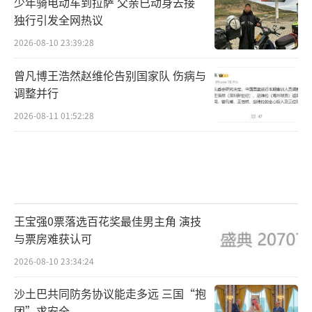
少年骑电动车到拉萨 父亲已动身去接
独行引发全网热议
2026-08-10 23:39:28
曾凡博王浩然赵维伦告别国家队 伤病与
调整并行
2026-08-11 01:52:28
王宝强0票落选百花奖最佳男主角 演技
与票房难获认可
2026-08-10 23:34:24
沙土巴共同防务协议能走多远 三国“抱
团”求安全