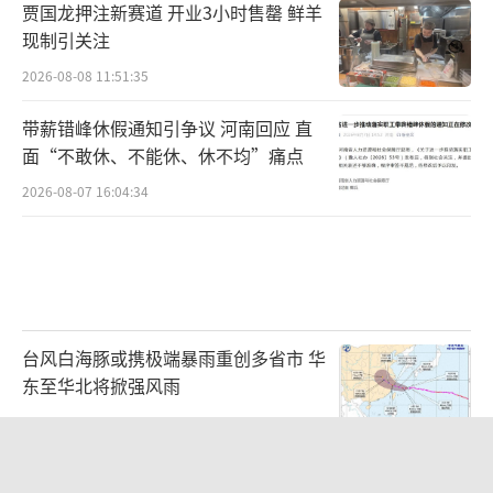
贾国龙押注新赛道 开业3小时售罄 鲜羊
日子，这些湟鱼也会“堵车”。它们有时会这
现制引关注
样翻鱼肚白、拥堵、跳跃失败，还有可能成为
2026-08-08 11:51:35
候鸟的自助餐。当然，逆流而上的湟鱼，也会
带薪错峰休假通知引争议 河南回应 直
与一群特殊的“助产师”相遇。
面“不敢休、不能休、休不均”痛点
2026-08-07 16:04:34
台风白海豚或携极端暴雨重创多省市 华
东至华北将掀强风雨
2026-08-08 10:48:39
野外湟鱼的繁育存活率极低，自然产卵出
浙江最强风雨时段已锁定 警惕特大暴雨