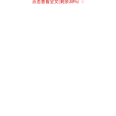
点击查看全文(剩余
88
%)
此刻记者所处的河湾大概是湟鱼洄游的起
步路段，这里的地势整体表现为坡地特征，离
记者比较近的河水比较深，但越往对岸走，水
会越浅，这样的地势也是方便湟鱼进行集结。
前两天这里下了雨，所以目前水质看起来会浑
浊一点，但在浅滩处依然可以看到密密麻麻逆
流而上的湟鱼。
仿生蝠鲼游入湟鱼群
水下生态一目了然