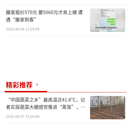
控，另外的人员还在对即将下水的小型设备进
搬家报价570元 要5060元才肯上楼 遭
行检修工作。以往仿生蝠鲼的作业主要是在深
遇“搬家刺客”
海领域，为什么今天请它来到这里呢？因为它
2026-08-08 12:28:09
可以对河流、湖泊不同深度的地形、地貌，进
行相应的勘测，同时对水质环境进行实时监
测。
仿生蝠鲼实时传输数据
精彩推荐
助力科研分析
大家也可能会好奇仿生蝠鲼能监测到哪些
“中国蔬菜之乡”最高温达41.8℃，记
者实探蔬菜大棚感觉像进“蒸笼”，有
数据呢？通过电脑屏幕可以看到，实时传送回
村民称只能凌晨两点起来干活
来的画面可以检测到水流的温度、pH值、浑浊
2026-08-07 13:26:40
度等等。