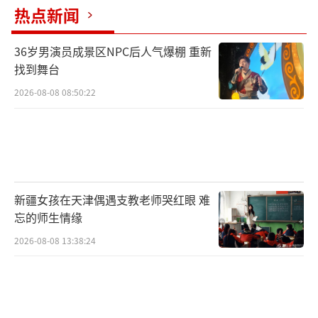
相对来说比较和谐。并且它的动作相对比较轻
热点新闻
盈，游动起来不会掀起过大的浪花，也不会搅
36岁男演员成景区NPC后人气爆棚 重新
动太多的泥沙，产生的噪声比较小，对于水下
找到舞台
的生态也比较友好。
2026-08-08 08:50:22
新疆女孩在天津偶遇支教老师哭红眼 难
忘的师生情缘
2026-08-08 13:38:24
记者身后的几位西工大科研人员正在进行
相应的科研工作，有的正在进行水下蝠鲼的调