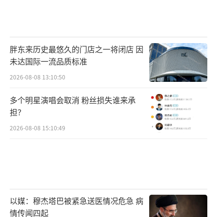
胖东来历史最悠久的门店之一将闭店 因
未达国际一流品质标准
2026-08-08 13:10:50
多个明星演唱会取消 粉丝损失谁来承
担？
2026-08-08 15:10:49
那湟鱼生活的环境到底咋样？可以看到通
过水下进行实时监测的仿生蝠鲼已经传送回来
了一些数据，pH值大概是在7.8到8.2之间，通
过前期的采访调研，这里的水质相对来说也是
以媒：穆杰塔巴被紧急送医情况危急 病
比较稳定的。当然，科研是需要大量数据来支
情传闻四起