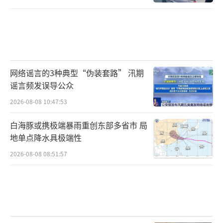
成年湟鱼，这是为什么呢？
这里是泉吉河，也是青海湖湟鱼洄游的主
要河道之一，在这里，数万尾湟鱼将逆流而
上，去往上游产卵。
网络谣言的3种典型“伪装套路” 汛期
谣言频发误导公众
2026-08-08 10:47:53
白海豚或携极端暴雨重创东部多省市 局
地单点降水具极端性
2026-08-08 08:51:57
游得快不一定到得早，在雨水不太丰沛的