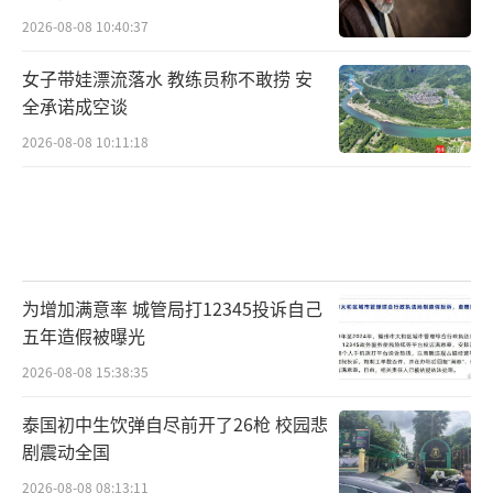
撑的。因此，通过相关专家对各类数据的掌握
2026-08-08 10:40:37
与分析，得出了青海湖流域的入湖水质常年保
持在Ⅲ类及以上的结论，对于湟鱼而言，这些
女子带娃漂流落水 教练员称不敢捞 安
河流可谓是天然的优质产房。衷心期待这一茬
全承诺成空谈
又一茬逆流而上、生机勃勃的湟鱼，能够在青
2026-08-08 10:11:18
海湖这方清水中，茁壮成长、生生不息。
从“育儿所”到“幼儿园”
湟鱼宝宝健康成长
为增加满意率 城管局打12345投诉自己
五年造假被曝光
“半河清水半河鱼”的景象十分壮观。但
这背后，离不开多部门的合力保护。特别是青
2026-08-08 15:38:35
海湖裸鲤救护中心的工作人员。每年湟鱼洄游
泰国初中生饮弹自尽前开了26枪 校园悲
都是他们最忙的时候。除了要救护体力比较差
剧震动全国
的湟鱼，他们还要在洄游河道挑选身体强壮的
2026-08-08 08:13:11