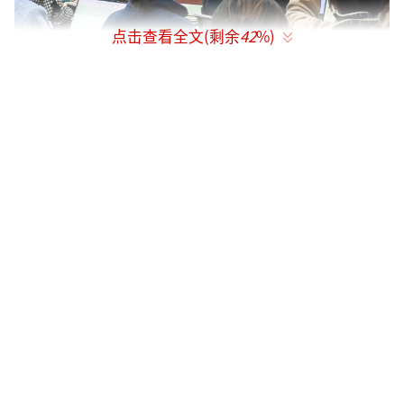
点击查看全文(剩余
42
%)
发言人张晗表示，赖清德肆意钳制台湾民
众参与两岸的交流自由，粗暴剥夺老百姓追求
更加美好生活的权利，充分暴露其“恐怖政
治”、“绿色独裁”的本质。“一国两制”是
一个和平的方案、民主的方案、善意的方案、
共赢的方案。统一后有强大祖国做后盾，台湾
同胞民生福祉会更好、发展空间会更大，更加
安全、更有尊严，在国际上腰杆会更硬、底气
会更足；台湾将永保太平，民众将安居乐业，
台湾同胞将同大陆同胞一道，共享我们伟大祖
国的尊严和荣耀，迎来繁荣稳定的光明未来。