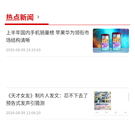
“农稳社稷，粮安天下”，粮食安全事关
热点新闻
国计民生与社会稳定，是国家安全的重要组成
部分。保障粮食安全，守护种质资源，是国家
上半年国内手机销量榜 苹果华为领衔市
安全机关贯彻落实总体国家安全观、以高水平
场结构清晰
安全保障高质量发展的应尽之责。
2026-08-09 10:10:43
近年来，境外间谍情报机关持续加大对我
国粮食领域渗透力度，窃取我国核心科研情
报，对我国水稻种业核心竞争力与粮食安全造
成显著危害。国家安全机关坚定履行党和人民
《天才女友》制片人发文：忍不下去了
赋予的神圣使命，与有关部门一道，依法防
预告式发声引猜测
范、打击境外间谍情报机关及其代理人对我粮
2026-08-09 12:06:20
食安全领域的窃密活动，重拳出击斩断境外伸
向我国种质资源的窃密“黑手”，有力防范、