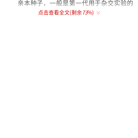
亲本种子，一般是第一代用于杂交实验的
种子，是我国严禁向外出售的农业资源。国家
点击查看全文(剩余
73
%)
安全机关工作发现，某国间谍情报机关始终对
我国粮食数据和种质资源虎视眈眈，在我国内
非法搜集亲本种子。
某境外间谍机关以高额经济报酬为诱惑，
意图与境内人员朱某某及其公司建立所谓“合
作”关系，以“合作制种”名义长期向其购买
亲本种子。在利益的驱使下，朱某某明知此行
为违法，仍选择铤而走险，通过将亲本种子放
在其他申报出口的集装箱里面规避监管。最
终，朱某某被判处有期徒刑1年6个月，其余17
名涉案对象被处以不同程度行政处罚。