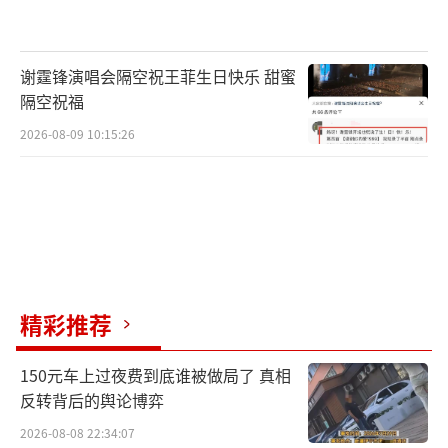
制止了粮食安全领域失泄密风险隐患，全力保
障国家粮食安全战略顺利实施，筑牢国家粮食
谢霆锋演唱会隔空祝王菲生日快乐 甜蜜
安全防线。
隔空祝福
广大公民在日常生活中，如发现有危害我
2026-08-09 10:15:26
粮食安全的可疑线索，可通过12339国家安全机
关举报受理电话、网络举报平台（www.12339.
gov.cn）、国家安全部微信公众号举报受理渠
道或者直接向当地国家安全机关进行举报，共
同筑牢维护国家安全的钢铁长城。
（责任编辑：138
精彩推荐
3）
150元车上过夜费到底谁被做局了 真相
反转背后的舆论博弈
2026-08-08 22:34:07