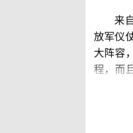
来
放军仪仗
大阵容
程，而
乐力量
新叙述