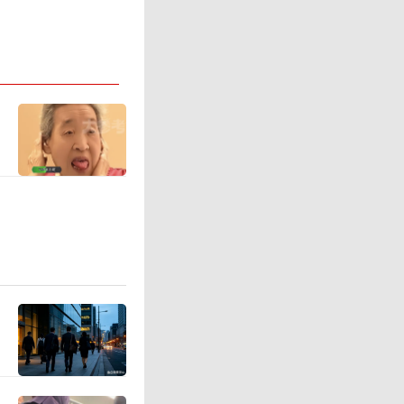
同时是陆
产99B
负0.05
受阅车辆