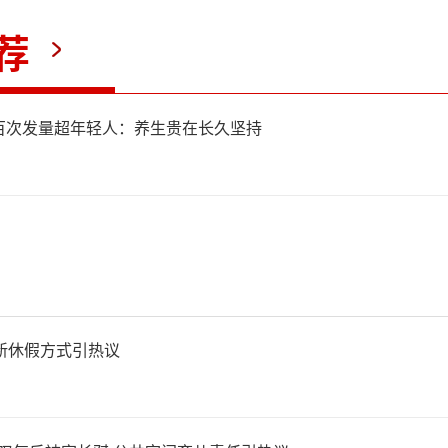
荐
百次发量超年轻人：养生贵在长久坚持
辉，装备方队驾驶员总教练，
群基准车驾驶员，他所驾驶的国
必须把每百米的误差控制在正
新休假方式引热议
，才能保证整个装备方队所有
梯队准时精确完成受阅任务。