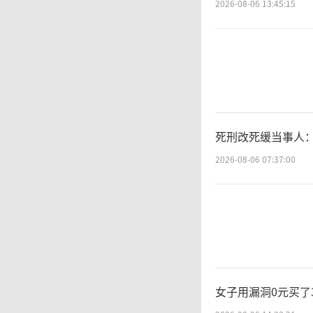
2026-08-06 13:45:15
死刑改死缓当事人
2026-08-06 07:37:00
近
斗精神
民解放
女子用漏洞0元买了