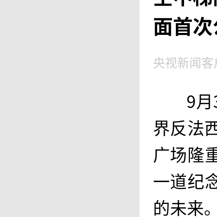
面首次
央视新闻客
9
界反法
广场隆
一道纪
的未来