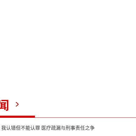
光的抗战英模部队荣誉旗帜引
人民军队铁甲战阵走到世人面
最危难的年代造就的苦难辉煌
国军队内化于心、外化于行
闻
：我认错但不能认罪 医疗疏漏与刑事责任之争