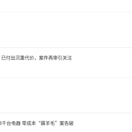
：已付出沉重代价，案件再审引关注
百年来，一代代中国军人英勇
和无往而不胜的革命意志铸就
军强悍的军魂、盛大的军威，
3千台电器 零成本“薅羊毛”案告破