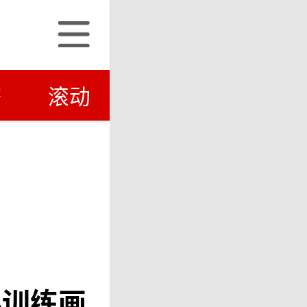
济
滚动
兵训练画