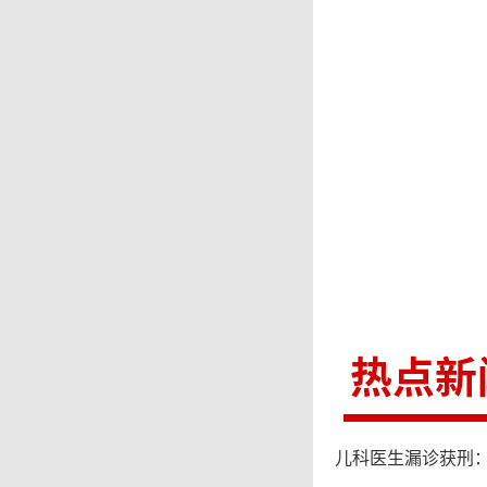
历史荣
新时代
在民族
旧是中
量。
热点新
儿科医生漏诊获刑