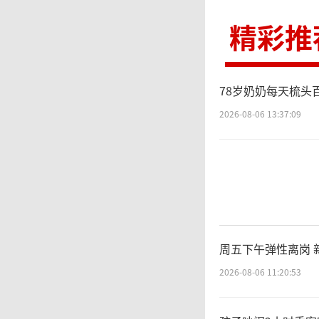
精彩推
78岁奶奶每天梳头
2026-08-06 13:37:09
丁
上作战
重型坦克
周五下午弹性离岗 
秒之内
2026-08-06 11:20:53
和空中