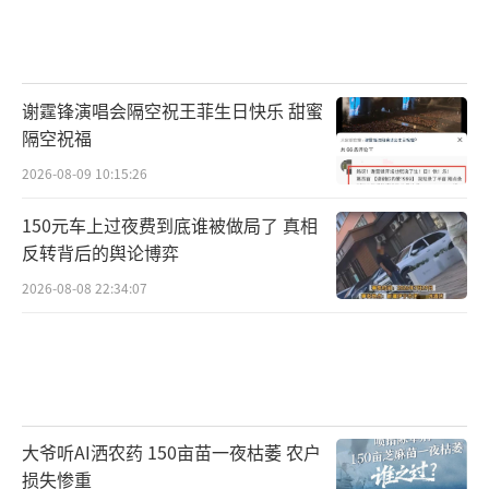
谢霆锋演唱会隔空祝王菲生日快乐 甜蜜
隔空祝福
2026-08-09 10:15:26
150元车上过夜费到底谁被做局了 真相
反转背后的舆论博弈
2026-08-08 22:34:07
大爷听AI洒农药 150亩苗一夜枯萎 农户
损失惨重