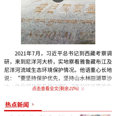
2021年7月，习近平总书记到西藏考察调
研，来到尼洋河大桥，实地察看雅鲁藏布江及
尼洋河流域生态环境保护情况。他语重心长地
说：“要坚持保护优先，坚持山水林田湖草沙
冰一体化保护和系统治理”“守护好这里的生
点击查看全文(剩余
21
%)
灵草木、万水千山”。
热点新闻
2016年至2025年6月，尼洋河流域新增人
工造林27.8万亩、治理沙化土地19.3万亩、抚