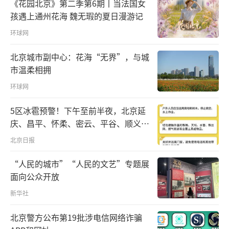
《花园北京》第二季第6期丨当法国女
育森林41万亩。西藏全区50%以上的国土纳入
孩遇上通州花海 魏无瑕的夏日漫游记
生态保护红线，共设立生态岗位44万余个，人
环球网
民群众在生态建设中吃上了生态饭、走上了致
北京城市副中心：花海“无界”，与城
富路。
市温柔相拥
环球网
策划：宋美琪
5区冰雹预警！下午至前半夜，北京延
拍摄：唐宋
（责任编辑：1383）
庆、昌平、怀柔、密云、平谷、顺义、
门头沟、房山等区有较明显降雨，伴七
北京日报
级左右短时大风和冰雹
“人民的城市”“人民的文艺”专题展
面向公众开放
新华社
北京警方公布第19批涉电信网络诈骗