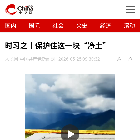
国内
国际
社会
文史
经济
滚动
时习之丨保护住这一块“净土”
人民网-中国共产党新闻网
2026-05-25 09:30:32