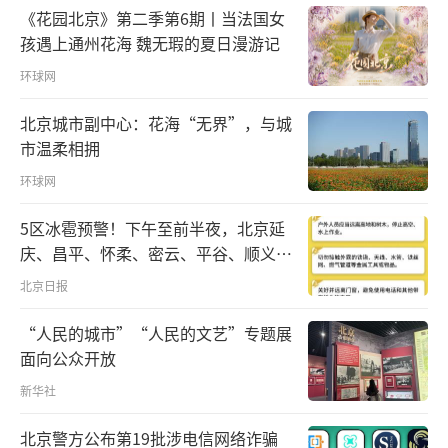
《花园北京》第二季第6期丨当法国女
孩遇上通州花海 魏无瑕的夏日漫游记
环球网
北京城市副中心：花海“无界”，与城
市温柔相拥
环球网
5区冰雹预警！下午至前半夜，北京延
庆、昌平、怀柔、密云、平谷、顺义、
门头沟、房山等区有较明显降雨，伴七
北京日报
级左右短时大风和冰雹
“人民的城市”“人民的文艺”专题展
面向公众开放
新华社
北京警方公布第19批涉电信网络诈骗