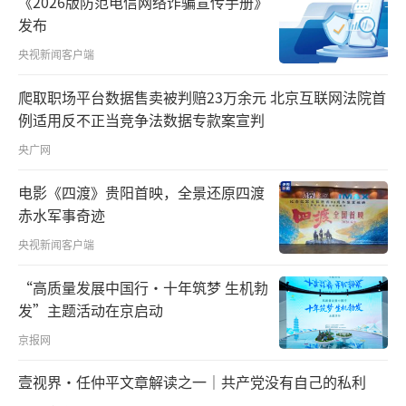
《2026版防范电信网络诈骗宣传手册》
发布
央视新闻客户端
爬取职场平台数据售卖被判赔23万余元 北京互联网法院首
例适用反不正当竞争法数据专款案宣判
央广网
电影《四渡》贵阳首映，全景还原四渡
赤水军事奇迹
央视新闻客户端
“高质量发展中国行·十年筑梦 生机勃
发”主题活动在京启动
京报网
壹视界·任仲平文章解读之一｜共产党没有自己的私利