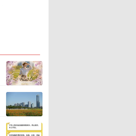
先进性、
持《中俄
俄方一道
背”战略