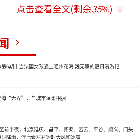
点击查看全文(剩余
35
%)
《中俄睦邻友好合作条约》的
和现实价值愈加凸显。中方支
闻
好合作条约》继续延期，将同
约精神，坚定推进中俄“背靠
第6期丨当法国女孩遇上通州花海 魏无瑕的夏日漫游记
责任编辑：zx0204）
花海“无界”，与城市温柔相拥
午至前半夜，北京延庆、昌平、怀柔、密云、平谷、顺义、门头
明显降雨，伴七级左右短时大风和冰雹