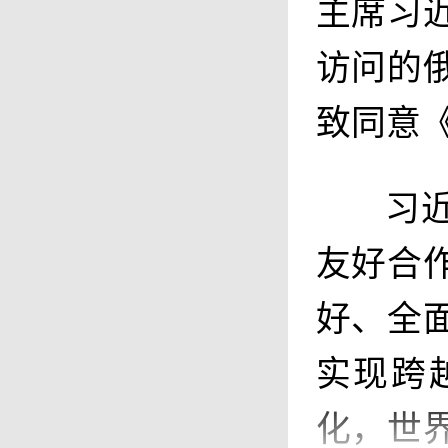
主席习
访问的
致同意
习
友好合
好、全
实现跨
化，世