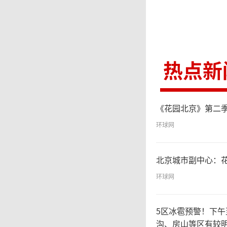
景下，
科学性
热点新
睦邻友
恪守条
《花园北京》第二季
协作。
环球网
（
北京城市副中心：
环球网
5区冰雹预警！下
沟、房山等区有较