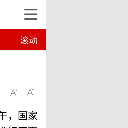
济
滚动
上午，国家