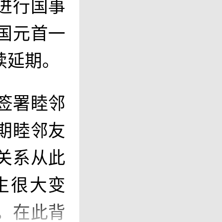
进行国事
国元首一
续延期。
签署睦邻
期睦邻友
关系从此
生很大变
。在此背