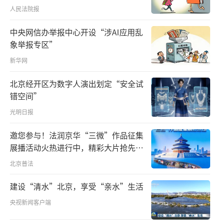
换意见创造了更多机会。
人民法院报
中央网信办举报中心开设“涉AI应用乱
象举报专区”
新华网
北京经开区为数字人演出划定“安全试
错空间”
光明日报
邀您参与！法润京华“三微”作品征集
展播活动火热进行中，精彩大片抢先看
△中南海的古树和月季。（总台央视记者程铖
～
北京普法
拍摄）
建设“清水”北京，享受“亲水”生活
特朗普总统抵达中南海时，习主席热情迎
央视新闻客户端
接。两国元首边走边谈，不时驻足观赏园中苍