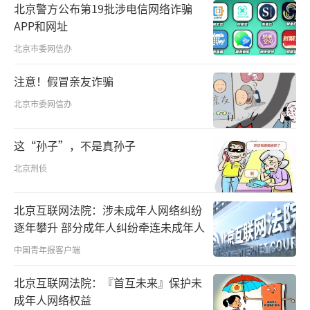
北京警方公布第19批涉电信网络诈骗
APP和网址
北京市委网信办
注意！假冒亲友诈骗
△视频：习近平同特朗普举行小范围会晤
北京市委网信办
01
这“孙子”，不是真孙子
小范围会晤：“到中南海做客”
北京刑侦
15日上午，在特朗普总统启程回国前，习
北京互联网法院：涉未成年人网络纠纷
近平主席同他举行了小范围会晤，地点选在了
逐年攀升 部分成年人纠纷牵连未成年人
中南海。
中国青年报客户端
在国事访问的正式活动之外安排小范围会
北京互联网法院：『首互未来』保护未
成年人网络权益
晤，为两国元首继续深入坦诚交流、进一步交