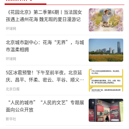
15日下午，美国总统特朗普在结束对中国
《花园北京》第二季第6期丨当法国女
的国事访问后，乘专机离开北京。备受关注的
孩遇上通州花海 魏无瑕的夏日漫游记
中美元首北京会晤正式落下帷幕。
环球网
从双边会谈到天坛漫步，从欢迎宴会到小
北京城市副中心：花海“无界”，与城
范围会晤，习近平主席同特朗普总统高密度、
市温柔相拥
多层次的互动，让这场跨越太平洋的北京会
环球网
晤，定格了诸多令人难忘的瞬间，更收获一系
5区冰雹预警！下午至前半夜，北京延
列具有里程碑意义的重要成果。《时政新闻
庆、昌平、怀柔、密云、平谷、顺义、
眼》为你解读。
门头沟、房山等区有较明显降雨，伴七
北京日报
级左右短时大风和冰雹
“人民的城市”“人民的文艺”专题展
面向公众开放
新华社