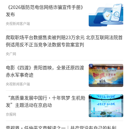
劲挺拔的古树和各色月季，气氛既轻松又友
《2026版防范电信网络诈骗宣传手册》
好。在合影时，特朗普总统还伸出右手，竖起
发布
了大拇指。
央视新闻客户端
“特朗普总统此访是一次历史性、标志性
爬取职场平台数据售卖被判赔23万余元 北京互联网法院首
的访问。”习主席在当天的小范围会晤中指
例适用反不正当竞争法数据专款案宣判
出，“访问有利于促进相互理解、加深彼此信
央广网
任、增进两国人民福祉。这也再次表明，中美
电影《四渡》贵阳首映，全景还原四渡
在相互尊重基础上实现和平共处、合作共赢，
赤水军事奇迹
走出一条正确相处之道，是两国人民所愿和世
央视新闻客户端
界各国人民所盼。”
“高质量发展中国行·十年筑梦 生机勃
发”主题活动在京启动
京报网
壹视界·任仲平文章解读之一｜共产党没有自己的私利