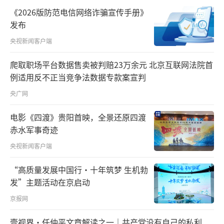
美关系今后45年如何发展？”
《2026版防范电信网络诈骗宣传手册》
发布
“中美合则两利、斗则俱伤”“对话比对
央视新闻客户端
抗好”“双方应该算大账，多看合作带来的长
远利益”……习近平主席始终从战略高度和长
爬取职场平台数据售卖被判赔23万余元 北京互联网法院首
例适用反不正当竞争法数据专款案宣判
远角度看待和把握中美关系发展的大方向。
央广网
此次会谈，中美关系的发展航向再次校
电影《四渡》贵阳首映，全景还原四渡
准。习近平主席同特朗普总统赞同将构建“中
赤水军事奇迹
美建设性战略稳定关系”作为中美关系新定
央视新闻客户端
位，将为未来3年乃至更长时间的中美关系提供
战略指引。
“高质量发展中国行·十年筑梦 生机勃
发”主题活动在京启动
如何理解“建设性战略稳定”？习近平主
京报网
席用四个“稳定”进一步阐释：应该是合作为
壹视界·任仲平文章解读之一｜共产党没有自己的私利