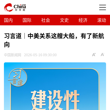
国内
国际
社会
文史
经济
滚动
习言道｜中美关系这艘大船，有了新航
向
中国新闻网
2026-05-16 09:30:00