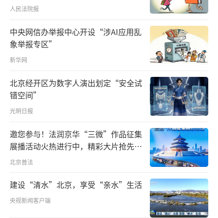
昨天两国经贸团队达成了总体平衡积极的成
人民法院报
果，这对两国老百姓和世界都是好消息。他强
中央网信办举报中心开设“涉AI应用乱
调，双方应一道维护好当前来之不易的良好势
象举报专区”
头。
新华网
“大船”穿越风雨，需要校准航向。中美
北京经开区为数字人演出划定“安全试
关系是世界上最重要的双边关系之一，两国是
错空间”
合作还是对抗，事关两国人民福祉和人类前途
光明日报
命运。
邀您参与！法润京华“三微”作品征集
时间回到2017年，中美元首海湖庄园会
展播活动火热进行中，精彩大片抢先看
～
晤，习近平主席指出：“中美关系正常化45年
北京普法
来，两国关系虽然历经风风雨雨，但得到了历
建设“清水”北京，享受“亲水”生活
史性进展，给两国人民带来巨大实际利
央视新闻客户端
益。”接着，他提出一个“未来之问”：“中