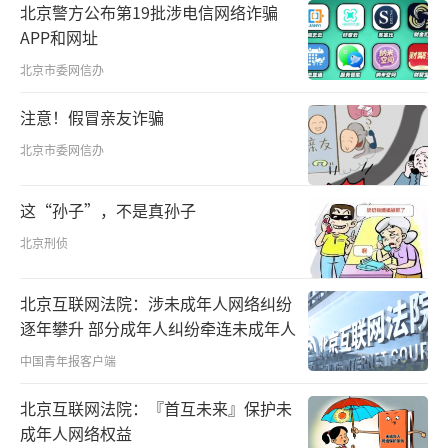
北京警方公布第19批涉电信网络诈骗
会晤时，习近平主席提到，“让中美关系这艘
APP和网址
大船平稳前行”。
北京市委网信办
“大船”向前航行，把舵定向至关重要。
注意！假冒亲友诈骗
元首外交对中美关系发挥着不可替代的战略引
北京市委网信办
领作用，尤其每当风浪袭来，其“指南
针”和“定盘星”作用便愈发凸显。
这“孙子”，不是真孙子
去年以来，两国元首在最高层次上保持了
北京刑侦
良好交往，为中美关系的改善发展提供了重要
北京互联网法院：涉未成年人网络纠纷
战略保障，也推动中美关系历经跌宕起伏实现
逐年攀升 部分成年人纠纷牵连未成年人
了总体稳定。
中国青年报客户端
就在这次中美元首会晤前，中美在韩国举
北京互联网法院：『首互未来』保护未
行经贸磋商。此次会谈中，习近平主席指出，
成年人网络权益