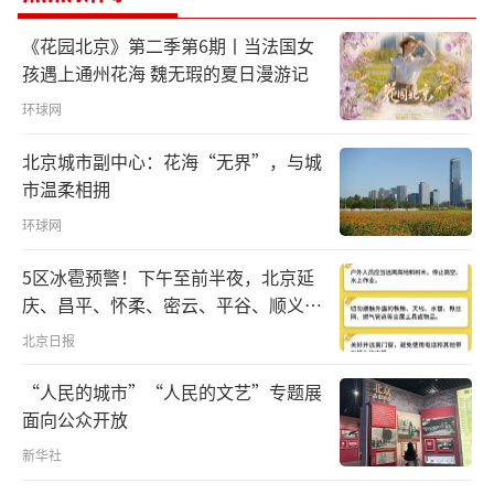
《花园北京》第二季第6期丨当法国女
5月14日，国家主席习近平在北京人民大会
孩遇上通州花海 魏无瑕的夏日漫游记
堂同来华进行国事访问的美国总统特朗普举行
环球网
会谈。
北京城市副中心：花海“无界”，与城
会谈中，习近平主席以“大船”为喻提
市温柔相拥
到：“我愿同特朗普总统共同为中美关系这艘
环球网
大船领好航、掌好舵，让2026年成为中美关系
5区冰雹预警！下午至前半夜，北京延
继往开来的历史性、标志性年份。”
庆、昌平、怀柔、密云、平谷、顺义、
门头沟、房山等区有较明显降雨，伴七
习近平主席不止一次以“大船”来比喻中
北京日报
级左右短时大风和冰雹
美关系。今年2月同特朗普通电话时，习近平主
“人民的城市”“人民的文艺”专题展
席指出：“新的一年，我愿同你继续引领中美
面向公众开放
关系这艘大船穿越风浪、平稳前行，多办一些
新华社
大事、好事。”去年10月在韩国釜山同特朗普