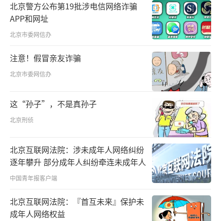
出深邃的“三问”——
北京警方公布第19批涉电信网络诈骗
APP和网址
“当前百年变局加速演进，国际形势变乱
北京市委网信办
交织，世界又走到新的十字路口，中美能不能
注意！假冒亲友诈骗
跨越‘修昔底德陷阱’，开创大国关系新范
北京市委网信办
式？能不能携手应对全球性挑战，为世界注入
更多稳定性？能不能着眼两国人民福祉和人类
这“孙子”，不是真孙子
前途命运，共同开创两国关系的美好未来？”
北京刑侦
“这些是历史之问、世界之问、人民之
问，也是大国领导人需要共同书写的时代答
北京互联网法院：涉未成年人网络纠纷
逐年攀升 部分成年人纠纷牵连未成年人
卷。”一席话诚挚而坚定，“我愿同特朗普总
中国青年报客户端
统共同为中美关系这艘大船领好航、掌好舵，
让2026年成为中美关系继往开来的历史性、标
北京互联网法院：『首互未来』保护未
志性年份。”
成年人网络权益