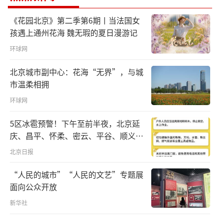
举行会谈。
《花园北京》第二季第6期丨当法国女
孩遇上通州花海 魏无瑕的夏日漫游记
这是美国总统时隔9年再次访华，也是中美
两国元首继去年10月釜山之后再次面对面会
环球网
晤。又一次“跨越太平洋的握手”，牵动着世
北京城市副中心：花海“无界”，与城
界目光。
市温柔相拥
环球网
“我们会面，现在可以说是举世瞩
目。”“在美国，几乎所有人都在谈论这次会
5区冰雹预警！下午至前半夜，北京延
庆、昌平、怀柔、密云、平谷、顺义、
晤。”承载着两国17亿多人民的福祉，关乎世
门头沟、房山等区有较明显降雨，伴七
界80多亿人民的利益，双方都深知，世界前两
北京日报
级左右短时大风和冰雹
大经济体“握手”的分量。
“人民的城市”“人民的文艺”专题展
面向公众开放
正式会谈，就在河北厅旁的东大厅。宾主
新华社
落座，习近平主席一开场，便以深远的关切提