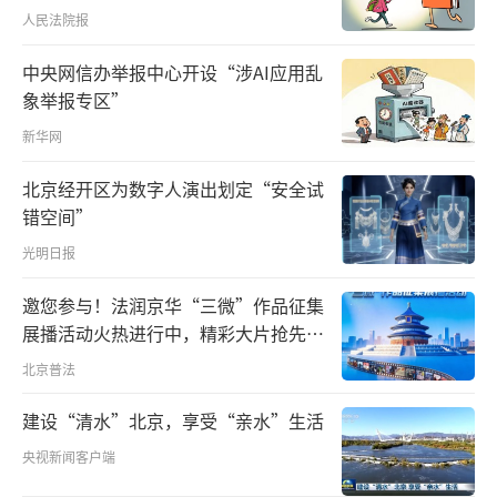
人民法院报
去年釜山会晤，习近平主席提出的“大
船”之喻给世人留下深刻印象。作为“掌舵
中央网信办举报中心开设“涉AI应用乱
象举报专区”
人”，元首外交的战略引领，在大国关系中
新华网
的“定盘星”作用更加凸显。
北京经开区为数字人演出划定“安全试
此刻，面对习近平主席，特朗普总统再次
错空间”
表示：“我们将共同拥有光明的未来。我非常
光明日报
尊重中国，也非常尊重您作为领导人取得的成
就。我对所有人都这样说，您是一位出色的领
邀您参与！法润京华“三微”作品征集
展播活动火热进行中，精彩大片抢先看
导人，我坚持这一评价，因为这是事实。”
～
北京普法
中美关系这艘“大船”如何行稳致远？
建设“清水”北京，享受“亲水”生活
超过2个小时的深入会谈后，一个重要表
央视新闻客户端
述，迅速占领了世界各大媒体的头条：双方将