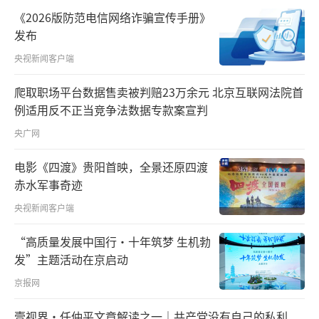
构建“中美建设性战略稳定关系”作为中美关
《2026版防范电信网络诈骗宣传手册》
发布
系新定位，为未来3年乃至更长时间的中美关系
提供战略指引。
央视新闻客户端
爬取职场平台数据售卖被判赔23万余元 北京互联网法院首
何为“建设性战略稳定”？
例适用反不正当竞争法数据专款案宣判
“应该是合作为主的积极稳定，应该是竞
央广网
争有度的良性稳定，应该是分歧可控的常态稳
电影《四渡》贵阳首映，全景还原四渡
定，应该是和平可期的持久稳定。”
赤水军事奇迹
央视新闻客户端
和而不同、求同存异，这一大国关系新定
位，饱含智慧、彰显担当。
“高质量发展中国行·十年筑梦 生机勃
发”主题活动在京启动
人们注意到，10多家美国知名企业的高管
京报网
随团访华，苹果公司、英伟达公司、特斯拉公
壹视界·任仲平文章解读之一｜共产党没有自己的私利
司、波音公司……涉及互联网、科技、航空等