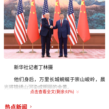
新华社记者丁林摄
他们身后，万里长城蜿蜒于崇山峻岭，晨
光将锦绣山河染成明丽的金黄。
点击查看全文(剩余
91
%)
5月14日上午，国家主席习近平在北京人民
热点新闻
大会堂同来华进行国事访问的美国总统特朗普